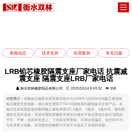
应用案例
网站首页
应用案例
新闻动态
技术支持
应用案例
常见问题
LRB铅芯橡胶隔震支座厂家电话 抗震减
震支座 隔震支座LRB厂家电话
衡水双林橡胶制品有限公司
2025/10/14 8:43:32
308
内容简介：
四氟板式橡胶支座荷载等级分为100KN-10000KN四氟乙烯滑板
板式橡胶支座规格；我们按交通部JT\T4-93规格系列建筑板式支座产品，在
板式支座表面贴复的聚四氟乙烯板厚度分1.5毫米、2毫米、3毫米等。预制梁
橡胶支座的安装：安装好预制梁橡胶支座的关键在于保证梁底在垫石顶面的
平行、平整，使其和支座上、下表面全部密贴，不得出现偏压、脱空和不均
匀支承受力现象。采用密封的橡胶兴不但不大提高了支座的承载......