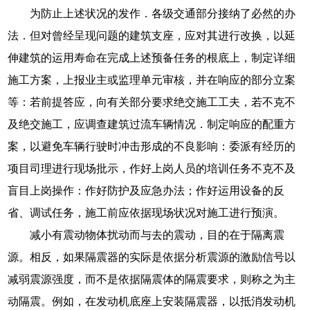
为防止上述状况的发作．各级交通部分接纳了必然的办
法．但对曾经呈现问题的建筑支座，应对其进行改换，以延
伸建筑的运用寿命在完成上述预备任务的根底上，制定详细
施工方案，上报业主或监理单元审核，并在响应的部分立案
等：若前提答应，向有关部分要求绝交施工工夫，若不克不
及绝交施工，应调查建筑过流车辆情况．制定响应的配重方
案，以避免车辆行驶时冲击形成的不良影响：委派有经历的
项目司理进行现场批示，作好上岗人员的培训任务不克不及
盲目上岗操作：作好防护及应急办法；作好运用设备的反
省、调试任务，施工前应依据现场状况对施工进行预演。
减小有震动物体扰动而与去的震动，目的在于隔离震
源。相反，如果隔震器的实际是依据分析震源的激励信号以
减弱震源强度，而不是依据隔震体的隔震要求，则称之为主
动隔震。例如，在发动机底座上安装隔震器，以抵消发动机