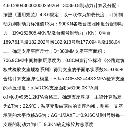
4.60.280430000000259264.130360.8制动力计算及分配：
按照《通用规范》4.3.6规定，以一联作为加载长度，计算制
动力则制动力标准值T3为：900KN各墩台按照刚度分配制动
力：ΣK=162605.4KN/M墩台编号制动力（KN）0号台
189.761号墩182.202号墩182.913号墩177.094号墩168.04
二、确定支座平面尺寸：D=300MM支座平面面积：
706.9CM2中间橡胶层厚度为：0.8CM查行业标准《公路建筑
板式橡胶支座规格系列》得到支座的平面形状系数S=9.06>8
合格计算支座弹性模量：EJ=5.4GE×S2=443.3MPA验算支座
的承压强度：σJ=RCK/支座面积=6106.0KPA则
σJ<[σJ]=9351.2KPA合格三、确定支座厚度：主梁计算温差
为ΔT为：22.9℃，温度变形由两端的支座均摊，则每一支座
承受的水平位移ΔG为：ΔG=1/2AΔTL=0.916CM则4号墩每一
支座的制动力为HT=9.3KN确定橡胶片总厚度