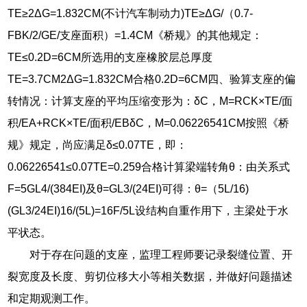
TE≥2ΔG=1.832CM(不计汽车制动力)TE≥ΔG/（0.7-
FBK/2/GE/支座面积）=1.4CM《桥规》的其他规定：
TE≤0.2D=6CM所选用的支座橡胶层总厚度
TE=3.7CM2ΔG=1.832CM合格0.2D=6CM四、验算支座的偏
转情况：计算支座的平均压缩变形为：δC，M=RCK×TE/面
积/EA+RCK×TE/面积/EBδC，M=0.06226541CM按照《桥
规》规定，尚应满足δ≤0.07TE，即：
0.06226541≤0.07TE=0.259合格计算梁端转角θ：由关系式
F=5GL4/(384EI)及θ=GL3/(24EI)可得：θ=（5L/16)
(GL3/24EI)16/(5L)=16F/5L设结构自重作用下，主梁处于水
平状态。
对于存在问题的支座，监理工程师要记录裂缝位置、开
裂宽度及长度、剪切位移大小等相关数据，并做好问题描述
和定期观测工作。