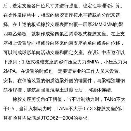
后，选定支座各部位尺寸并进行强度、稳定性等理论计算。
在柔性墩结构中，相应的橡胶支座按水平荷载的分配来选
择。在上述的板式橡胶支座表面粘覆一层厚2MM-3MM的聚
四氟乙烯板．就制作成聚四氟乙烯滑板式橡胶支座。在上支
座板上设置导向槽或导向环来约束支座的单向或多向位移，
可以制成球形单向活动支座和固定支座。在设计中应遵守以
下原则：1.板式橡晈支座的容许压应力力8MPA，小压应力为
2MPA。在设置的时候也一定要请专业的工作人员来设置、
安装。在伸缩装置的钢质边梁外侧的锚固件，与梁端预埋钢
筋相焊接，浇筑高强度混凝土过渡段后，同梁体连结。
橡胶支座剪切角α正切值，当不计制动力时，TANα不大
于0.5，当计入制动力时，TANα不大于0.7.3.3橡胶支座的计
算和验算均应满足JTGD62一2004的要求。