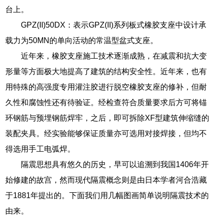
台上。
GPZ(II)50DX：表示GPZ(II)系列板式橡胶支座中设计承
载力为50MN的单向活动的常温型盆式支座。
近年来，橡胶支座施工技术逐渐成熟，在减震和抗大变
形量等方面极大地提高了建筑的结构安全性。近年来，也有
用特殊的高强度专用灌注胶进行脱空橡胶支座的修补，但耐
久性和腐蚀性还有待验证。经检查符合质量要求后方可将锚
环钢筋与预埋钢筋焊牢，之后，即可拆除XF型建筑伸缩缝的
装配夹具。经实验能够保证质量亦可选用对接焊接，但均不
得选用手工电弧焊。
隔震思想具有悠久的历史，早可以追溯到我国1406年开
始修建的故宫，然而现代隔震概念则是由日本学者河合浩藏
于1881年提出的。下面我们用几幅图画简单说明隔震技术的
由来。