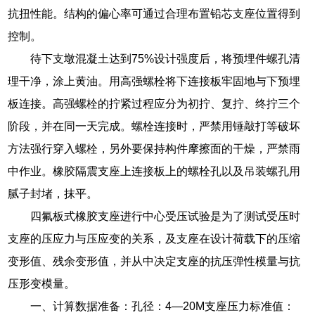
抗扭性能。结构的偏心率可通过合理布置铅芯支座位置得到
控制。
待下支墩混凝土达到75%设计强度后，将预埋件螺孔清
理干净，涂上黄油。用高强螺栓将下连接板牢固地与下预埋
板连接。高强螺栓的拧紧过程应分为初拧、复拧、终拧三个
阶段，并在同一天完成。螺栓连接时，严禁用锤敲打等破坏
方法强行穿入螺栓，另外要保持构件摩擦面的干燥，严禁雨
中作业。橡胶隔震支座上连接板上的螺栓孔以及吊装螺孔用
腻子封堵，抹平。
四氟板式橡胶支座进行中心受压试验是为了测试受压时
支座的压应力与压应变的关系，及支座在设计荷载下的压缩
变形值、残余变形值，并从中决定支座的抗压弹性模量与抗
压形变模量。
一、计算数据准备：孔径：4—20M支座压力标准值：