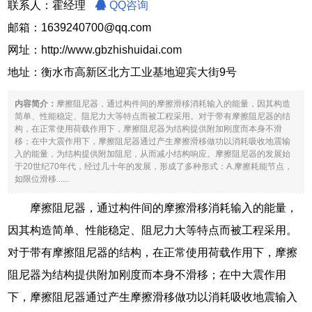
联系人：霍经理
QQ咨询
邮箱：1639240700@qq.com
网址：
http://www.gbzhishuidai.com
地址：衡水市高新区北方工业基地迎宾大街9号
内容简介：
摩擦阻尼器，通过构件间的摩擦滑移消耗输入的能量，因其构造
简单、性能稳定、阻尼力大等特点而被工程采用。对于带有摩擦阻尼器的结
构，在正常使用荷载作用下，摩擦阻尼器为结构提供附加刚度而本身不滑
移；在中大震作用下，摩擦阻尼器通过产生摩擦滑移做功以消耗吸收地震输
入的能量，为结构提供附加阻尼，从而减小结构响应。摩擦阻尼器的发展始
于20世纪70年代，经过几十年的发展，形成了多种形式：A.摩擦耗能节点，
如限位滑移......
摩擦阻尼器，通过构件间的摩擦滑移消耗输入的能量，
因其构造简单、性能稳定、阻尼力大等特点而被工程采用。
对于带有摩擦阻尼器的结构，在正常使用荷载作用下，摩擦
阻尼器为结构提供附加刚度而本身不滑移；在中大震作用
下，摩擦阻尼器通过产生摩擦滑移做功以消耗吸收地震输入