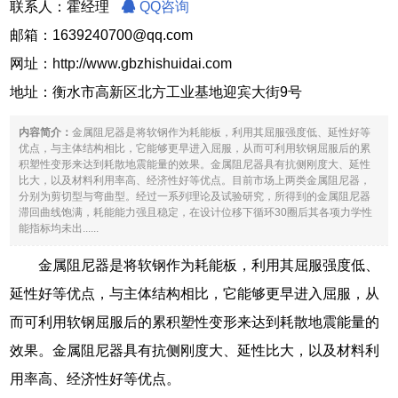
联系人：霍经理
QQ咨询
邮箱：1639240700@qq.com
网址：
http://www.gbzhishuidai.com
地址：衡水市高新区北方工业基地迎宾大街9号
内容简介：
金属阻尼器是将软钢作为耗能板，利用其屈服强度低、延性好等
优点，与主体结构相比，它能够更早进入屈服，从而可利用软钢屈服后的累
积塑性变形来达到耗散地震能量的效果。金属阻尼器具有抗侧刚度大、延性
比大，以及材料利用率高、经济性好等优点。目前市场上两类金属阻尼器，
分别为剪切型与弯曲型。经过一系列理论及试验研究，所得到的金属阻尼器
滞回曲线饱满，耗能能力强且稳定，在设计位移下循环30圈后其各项力学性
能指标均未出......
金属阻尼器是将软钢作为耗能板，利用其屈服强度低、
延性好等优点，与主体结构相比，它能够更早进入屈服，从
而可利用软钢屈服后的累积塑性变形来达到耗散地震能量的
效果。金属阻尼器具有抗侧刚度大、延性比大，以及材料利
用率高、经济性好等优点。