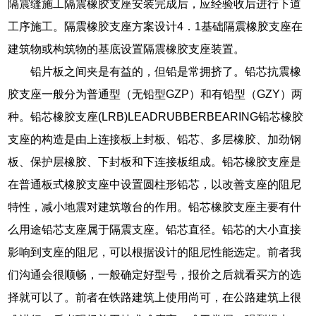
隔震缝施工隔震橡胶支座安装完成后，应经验收后进行下道
工序施工。隔震橡胶支座方案设计4．1基础隔震橡胶支座在
建筑物或构筑物的基底设置隔震橡胶支座装置。
铅片板之间夹是有益的，但铅是常拥挤了。铅芯抗震橡
胶支座一般分为普通型（无铅型GZP）和有铅型（GZY）两
种。铅芯橡胶支座(LRB)LEADRUBBERBEARING铅芯橡胶
支座的构造是由上连接板上封板、铅芯、多层橡胶、加劲钢
板、保护层橡胶、下封板和下连接板组成。铅芯橡胶支座是
在普通板式橡胶支座中设置圆柱形铅芯，以改善支座的阻尼
特性，减小地震对建筑墩台的作用。铅芯橡胶支座主要有什
么用途铅芯支座属于隔震支座。铅芯直径。铅芯的大小直接
影响到支座的阻尼，可以根据设计的阻尼性能选定。前者我
们沟通会很顺畅，一般确定好型号，报价之后就看买方的选
择就可以了。前者在铁路建筑上使用尚可，在公路建筑上很