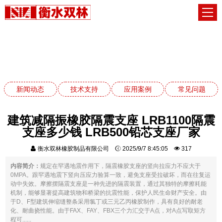
技术支持
网站首页
技术支持
新闻动态
技术支持
应用案例
常见问题
建筑减隔振橡胶隔震支座 LRB1100隔震
支座多少钱 LRB500铅芯支座厂家
衡水双林橡胶制品有限公司
2025/9/7 8:45:05
317
内容简介：
规定在罕遇地震作用下，隔震橡胶支座的竖向拉应力不应大于
0MPA。跟罕遇地震下竖向压应力验算一致，避免支座受拉破坏，而在往复运
动中失效。摩擦摆隔震支座是一种先进的隔震装置，通过其独特的摩擦耗能
机制，能够显著提高建筑物和桥梁的抗震性能，保护人民生命财产安全。由
于D、F型建筑伸缩缝整条采用氯丁或三元乙丙橡胶制作，具有良好的耐老
化、耐曲挠性能。由于FAX、FAY、FBX三个力汇交于A点，对A点写取矩方
程可......