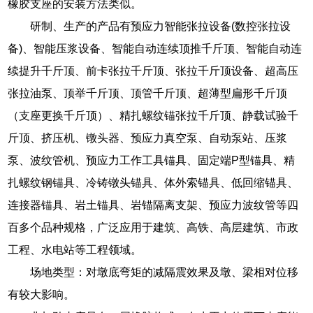
橡胶支座的安装方法类似。
研制、生产的产品有预应力智能张拉设备(数控张拉设
备)、智能压浆设备、智能自动连续顶推千斤顶、智能自动连
续提升千斤顶、前卡张拉千斤顶、张拉千斤顶设备、超高压
张拉油泵、顶举千斤顶、顶管千斤顶、超薄型扁形千斤顶
（支座更换千斤顶）、精扎螺纹锚张拉千斤顶、静载试验千
斤顶、挤压机、镦头器、预应力真空泵、自动泵站、压浆
泵、波纹管机、预应力工作工具锚具、固定端P型锚具、精
扎螺纹钢锚具、冷铸镦头锚具、体外索锚具、低回缩锚具、
连接器锚具、岩土锚具、岩锚隔离支架、预应力波纹管等四
百多个品种规格，广泛应用于建筑、高铁、高层建筑、市政
工程、水电站等工程领域。
场地类型：对墩底弯矩的减隔震效果及墩、梁相对位移
有较大影响。