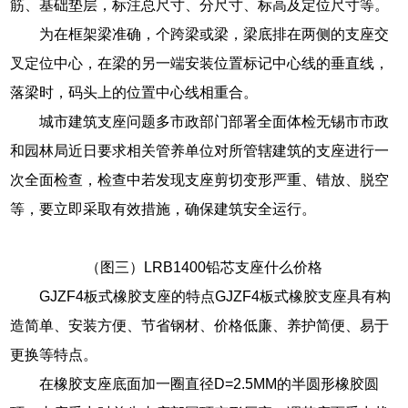
筋、基础垫层，标注总尺寸、分尺寸、标高及定位尺寸等。
为在框架梁准确，个跨梁或梁，梁底排在两侧的支座交
叉定位中心，在梁的另一端安装位置标记中心线的垂直线，
落梁时，码头上的位置中心线相重合。
城市建筑支座问题多市政部门部署全面体检无锡市市政
和园林局近日要求相关管养单位对所管辖建筑的支座进行一
次全面检查，检查中若发现支座剪切变形严重、错放、脱空
等，要立即采取有效措施，确保建筑安全运行。
（图三）LRB1400铅芯支座什么价格
GJZF4板式橡胶支座的特点GJZF4板式橡胶支座具有构
造简单、安装方便、节省钢材、价格低廉、养护简便、易于
更换等特点。
在橡胶支座底面加一圈直径D=2.5MM的半圆形橡胶圆