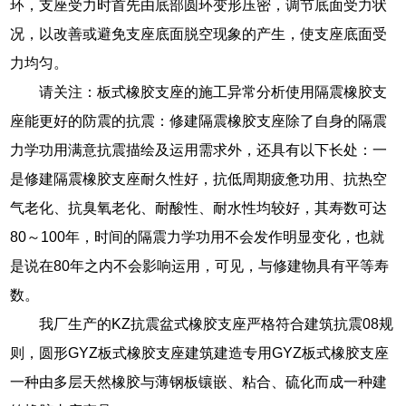
环，支座受力时首先由底部圆环变形压密，调节底面受力状
况，以改善或避免支座底面脱空现象的产生，使支座底面受
力均匀。
请关注：板式橡胶支座的施工异常分析使用隔震橡胶支
座能更好的防震的抗震：修建隔震橡胶支座除了自身的隔震
力学功用满意抗震描绘及运用需求外，还具有以下长处：一
是修建隔震橡胶支座耐久性好，抗低周期疲惫功用、抗热空
气老化、抗臭氧老化、耐酸性、耐水性均较好，其寿数可达
80～100年，时间的隔震力学功用不会发作明显变化，也就
是说在80年之内不会影响运用，可见，与修建物具有平等寿
数。
我厂生产的KZ抗震盆式橡胶支座严格符合建筑抗震08规
则，圆形GYZ板式橡胶支座建筑建造专用GYZ板式橡胶支座
一种由多层天然橡胶与薄钢板镶嵌、粘合、硫化而成一种建