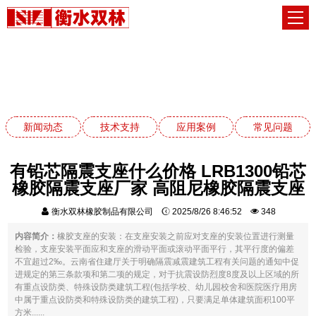
新闻动态
网站首页
新闻动态
新闻动态
技术支持
应用案例
常见问题
有铅芯隔震支座什么价格 LRB1300铅芯
橡胶隔震支座厂家 高阻尼橡胶隔震支座
衡水双林橡胶制品有限公司
2025/8/26 8:46:52
348
内容简介：
橡胶支座的安装：在支座安装之前应对支座的安装位置进行测量
检验，支座安装平面应和支座的滑动平面或滚动平面平行，其平行度的偏差
不宜超过2‰。云南省住建厅关于明确隔震减震建筑工程有关问题的通知中促
进规定的第三条款项和第二项的规定，对于抗震设防烈度8度及以上区域的所
有重点设防类、特殊设防类建筑工程(包括学校、幼儿园校舍和医院医疗用房
中属于重点设防类和特殊设防类的建筑工程)，只要满足单体建筑面积100平
方米......