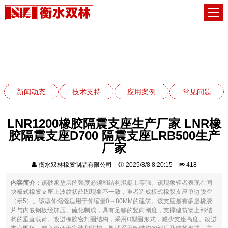
新闻动态
网站首页
新闻动态
新闻动态
技术支持
应用案例
常见问题
LNR1200橡胶隔震支座生产厂家 LNR橡
胶隔震支座D700 隔震支座LRB500生产
厂家
衡水双林橡胶制品有限公司
2025/8/8 8:20:15
418
内容简介：
该砂浆垫层的强度必须和结构混凝土等强。该现象轻者表现在同
块板式橡胶支座上波纹状凸凹现象不一致，重者造成板式橡胶支座单边脱空
（示5）。该型伸缩缝适用于伸缩量0～80MM的建筑。该支座是有多层橡胶
片与内嵌钢板经加压、硫化制成，具有足够的竖向刚度，支撑建筑物上部结
构的垂直载荷。改进橡胶密封圈结构，采用O型圈形式，减少支座高度。改进