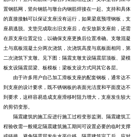
置钢筋网，竖向钢筋与墩台内钢筋焊接在一起。支持和具体
的直接接触可以保证支座没有运行，如果梁底预埋钢板，支
座易逃脱。支垫完成取出旧支座后，在安放新支座前，还需
在原支座位置定位，以确保支座更换后位置准确。支墩混凝
土与底板混凝土分两次浇筑，次浇筑高度与底板面相同，第
二次浇筑下支墩。见下图：隔震支墩支设隔震层顶板、梁模
板支设隔震层梁、板模板：梁板支设方式同其它各层。
由于许多用户自己加工滑板支座的配套钢板，通常达不
到支座的设计要求，既不锈钢板的表面光洁度和平面度达不
到要求，这样容易造成支座滑移时阻力增大，支座发生较大
的剪切变形。
隔震建筑的施工应进行施工过程变形监测。隔震建筑工
程验收需一般规定隔震建筑施工期间可设置必要的临时支撑
或链接，避免隔震层发生水平位移。隔震建筑完工后，应对