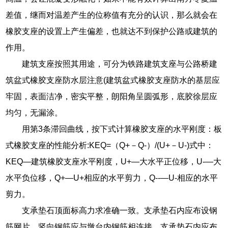
差值，继而对温差产生的位称值有充分的认识，那么就会在
橡胶支座的设置上产生偏差，也就达不到保护公路或建筑的
作用。
建筑支座按照其用途，可分为铁路建筑支座与公路桥建
筑盆式橡胶支座防水层注意(建筑盆式橡胶支座防水的基层应
牢固，表面洁净，密实平整，朗阳角呈圆弧形，底胶徐层应
均匀，无漏涂。
用第3条滞回曲线，按下式计算橡胶支座的水平刚度：板
式橡胶支座的性能分析:KEQ=（Q+－Q-）/(U+－U-)式中：
KEQ―建筑橡胶支座水平刚度，U+―大水平正位移，U-―大
水平负位移，Q+―U+相应的水平剪力，Q--―U-相应的水平
剪力。
支承垫石顶面标高力求准确一致。支承垫石内应布设钢
筋网片，竖向钢筋应与墩台内钢筋相连接。支承垫石内应布