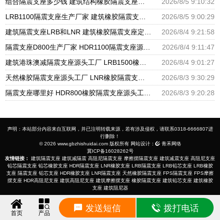
组合隔震支座多少钱 建筑结构橡胶隔震支座源头工厂 LNR系列隔震支座厂家
2026/8/5 9:10:32
LRB1100隔震支座生产厂家 建筑橡胶隔震支座LNR700生产厂家 隔震橡胶支座的价格
2026/8/5 9:00:29
建筑隔震支座LRB和LNR 建筑橡胶隔震支座定做厂家 LNR1200橡胶隔震支座什么价格
2026/8/4 9:21:58
隔震支座D800生产厂家 HDR1100隔震支座源头工厂 阻尼隔震橡胶支座厂家电话
2026/8/4 9:11:47
建筑港珠澳减隔震支座源头工厂 LRB1500橡胶隔震支座 铅芯隔震支座生产厂家
2026/8/4 9:01:27
天然橡胶隔震支座源头工厂 LNR橡胶隔震支座800生产厂家 橡胶型隔震支座源头工厂
2026/8/3 9:30:29
隔震支座哪里好 HDR800橡胶隔震支座源头工厂 超高阻尼减隔震支座生产厂家
2026/8/3 9:20:28
声明：本站部分内容来自互联网，并已注明转载来源，若有涉及侵权，请联系0318-6666807进
行删除！
© 2026 www.gbzhishuidai.com 版权所有 网站设计：
青禾网络
冀ICP备16028262号
友情链接：
建筑隔震支座
建筑减隔震
高阻尼隔震支座
摩擦摆隔震支座
建筑减震支座
高阻尼支座
铅芯隔震支座
铅芯橡胶支座
HDR隔震支座
LNR橡胶支座
LRB隔震支座
LRB铅芯支座
LRB橡胶
支座
隔震支座
铅芯支座
HDR橡胶支座
LNR隔震支座
天然橡胶隔震支座
FPS隔震支座
FPS摩擦
摆支座
HDR高阻尼支座
建筑高阻尼支座
建筑摩擦摆支座
橡胶隔震支座
建筑铅芯支座
建筑橡胶
支座
建筑阻尼器
发送短信
拨打电话
首页
产品