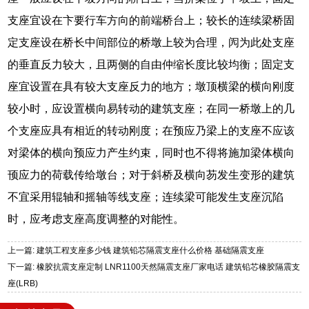
支座宜设在卞要行车方向的前端桥台上；较长的连续梁桥固
定支座设在桥长中间部位的桥墩上较为合理，闶为此处支座
的垂直反力较大，且两侧的自由仲缩长度比较均衡；固定支
座宜设置在具有较大支座反力的地方；墩顶横梁的横向刚度
较小时，应设置横向易转动的建筑支座；在同一桥墩上的几
个支座应具有相近的转动刚度；在预应乃梁上的支座不应该
对梁体的横向预应力产生约束，同时也不得将施加梁体横向
顸应力的荷载传给墩台；对于斜桥及横向芴发生变形的建筑
不宜采用辊轴和摇轴等线支座；连续梁可能发生支座沉陷
时，应考虑支座高度调整的对能性。
上一篇: 建筑工程支座多少钱 建筑铅芯隔震支座什么价格 基础隔震支座
下一篇: 橡胶抗震支座定制 LNR1100天然隔震支座厂家电话 建筑铅芯橡胶隔震支
座(LRB)