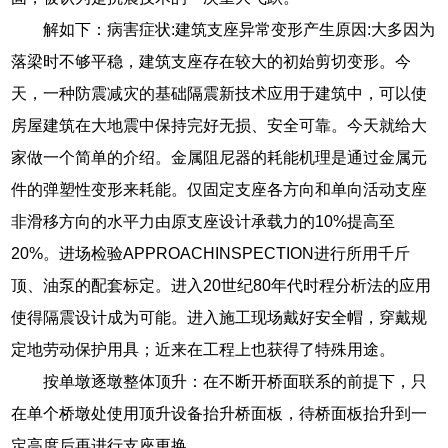
解如下：病害症状:建筑支座异常变形产生原因:大多因为
落梁时不够平稳，建筑支座存在较大的初始剪切变形。今
天，一种防震减灾的基础隔震新技术应用于建筑中，可以使
房屋建筑在大地震中保持完好无损、安全可靠。今天就给大
家做一个简单的介绍。金属阻尼器的耗能机理是通过金属元
件的弹塑性变形来耗能。仅固定支座各方向和单向活动支座
非滑移方向的水平力由原支座设计承载力的10%提高至
20%。进场检验APPROACHINSPECTION进行所用千斤
顶、油泵的配套标定。进入20世纪80年代时程分析法的应用
使得隔震设计成为可能。进入施工现场戴好安全帽，穿戴规
定地劳动保护用具；近来在工程上也获得了特殊用途。
按单墩逐墩整体顶升：在不断开桥面联系的前提下，只
在单个桥墩处使用顶升设备抬升桥面板，待桥面板抬升到一
定高度后再进行支座更换。