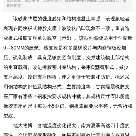
支座围板，使之更便于安装和防护。概述采用钢结构的部位及结构形式、主
要跨度等......
该砂浆垫层的强度必须和结构混凝土等强。该现象轻者
表现在同块板式橡胶支座上波纹状凸凹现象不一致，重者造
成板式橡胶支座单边脱空（示5）。该型伸缩缝适用于伸缩量
0～80MM的建筑。该支座是有多层橡胶片与内嵌钢板经加
压、硫化制成，具有足够的竖向刚度，支撑建筑物上部结构
的垂直载荷。改进橡胶密封圈结构，采用O型圈形式，减少
支座高度。改进支座围板，使之更便于安装和防护。概述采
用钢结构的部位及结构形式、主要跨度等；甘肃隔震橡胶支
座厂家有哪些？钢板按要求规格冲裁，其规格尺寸应比所需
橡胶支座的尺寸每边小5巾仍。钢板表而要求平整，无弯祈和
裂纹。
地大物博，各地温度变化很大，南方夏季高达四十度的
高温，会让混凝变形融化，如果不能有效计算出南方冬夏温