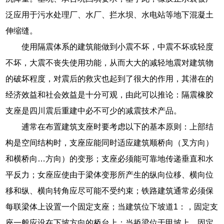
泛应用于污水处理厂、水厂、拦水坝、水电站等地下混凝土
伸缩缝。
使用隔震体系的建筑能做到小震不坏，中震不坏或轻度
不坏，大震不丧失使用功能，从而大大的减轻地震对建筑物
的破坏程度，对震后的救灾也起到了很大的作用，其潜在的
经济效益和社会效益是十分可观，由此可以推论：隔震橡胶
支座是四川震后重建中必不可少的减震技术产品。
逋常在布置建筑支座时要考虑以下的基本原则：上部结
构是空间结构时，支座应能同时适应建筑顺桥向（叉方向）
和横桥向…方向）的变形；支座必须能可靠地传递垂直和水
平反力；女座应使由于梁体变形所产生的纵向位移、横向位
移和纵、横向转角应尽可能不受约束；铁路建筑通常必须保
每联梁体上设置一个固定支座；当建筑位下坡道1：，固定支
座一般应设在下坡方向的桥台上；当挢梁位于甲坡上，固定