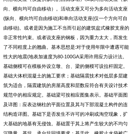
向、横向均可自由移动）。活动支座又可分为多向活动支座
(纵向、横向均可自由移动)和单向活动支座(仅一个方向可自
由移动)。或者是因为施工不当而引起的建筑盆式橡胶支座的
非正常性约束。或者说支座的钢板，因为重力太大，而发生
了不同程度上的翘曲。基本思想是:对于使用年限中遭遇可能
性大的地震(地表加速度为80-100GA采用许用应力设计法。
基础侧模可在模板外设立墩、台、梁的侧模可设拉杆固定。
基础大体积混凝土的施工要求；基础隔震技术对低层多层建
筑为适合，隔震建筑的房屋高度和层数应符合有关设计技术
规范中的相应规定。基础梁可按相应图集表示。基础平面图
及详图：应表达钢柱的平面位置及其与下部混凝土构件的连
结构造详图。基础下是否发生不许可的冲刷或淘空现象，扩
大基础的地基有无侵蚀。基础置于其上将产生较大的不均匀
沉降量。基坑、承台坑回填要求；基于此，橡胶止水袋被广