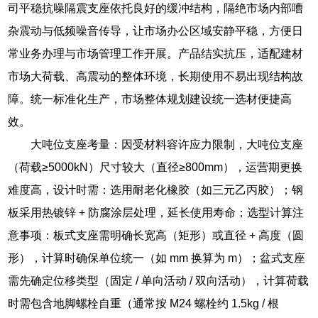
司平稳抗噪隔震支座依托良好的缓冲结构，隔绝市场内部嘈
杂震动与低频噪音传导，让市场办公区域安静平稳，方便日
常业务办理与市场管理工作开展。产品结实抗压，适配建材
市场大荷载、高震动的整体环境，长期使用不易出现结构故
障。统一标准化生产，市场整体规划建设统一选材便捷高
效。
大吨位支座考量：因受材料容许应力限制，大吨位支座
（荷载≥5000kN）尺寸较大（直径≥800mm），运营期更换
难度高，设计时需：选用耐老化橡胶（如三元乙丙胶）；钢
板采用热镀锌 + 防腐涂层处理，延长使用寿命；选型计算注
意事项：板式支座需明确长宽高（矩形）或直径 + 高度（圆
形），计算时确保单位统一（如 mm 换算为 m）；盆式支座
需先确定位移类型（固定 / 单向活动 / 双向活动），计算荷载
时需包含地脚螺栓自重（通常按 M24 螺栓约 1.5kg / 根