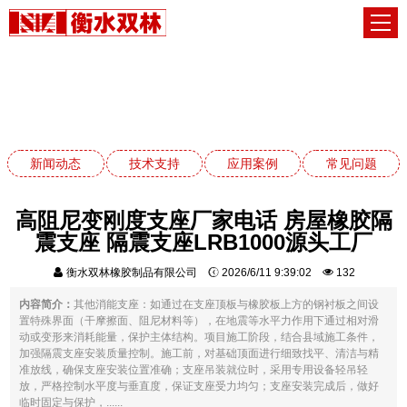
技术支持
网站首页
技术支持
新闻动态
技术支持
应用案例
常见问题
高阻尼变刚度支座厂家电话 房屋橡胶隔
震支座 隔震支座LRB1000源头工厂
衡水双林橡胶制品有限公司
2026/6/11 9:39:02
132
内容简介：
其他消能支座：如通过在支座顶板与橡胶板上方的钢衬板之间设
置特殊界面（干摩擦面、阻尼材料等），在地震等水平力作用下通过相对滑
动或变形来消耗能量，保护主体结构。项目施工阶段，结合县域施工条件，
加强隔震支座安装质量控制。施工前，对基础顶面进行细致找平、清洁与精
准放线，确保支座安装位置准确；支座吊装就位时，采用专用设备轻吊轻
放，严格控制水平度与垂直度，保证支座受力均匀；支座安装完成后，做好
临时固定与保护，......