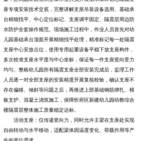
座专项安装技术交底，完整讲解支座吊装设备选用、基础承
台精细找平、中心定位标记、支座调平固定、隔震层周边防
水防护全套操作规范。现场施工过程中，作业人员首先对幼
儿园基础承台顶面开展精细找平处理，精准标记每一处隔震
支座中心安放点位，使用专用起重设备平稳下放支座构件，
多次校准支座水平度与中心坐标，保证每一件支座竖向受力
均匀。整栋幼儿园所有隔震支座全部安装完成后，监理工作
人员逐一对全部支座的安装精度开展复核校验，确认支座不
存在偏移、倾斜等问题之后，再推进上部基础钢筋绑扎、模
板支护、混凝土浇筑施工，保障忻府区新建幼儿园幼教综合
楼隔震层整体施工质量稳定达标。
活动支座：仅传递竖向力，同时允许主梁在支座处实现
自由转动与水平移动，适配梁体因温度变化、荷载作用等产
生的变位需求。