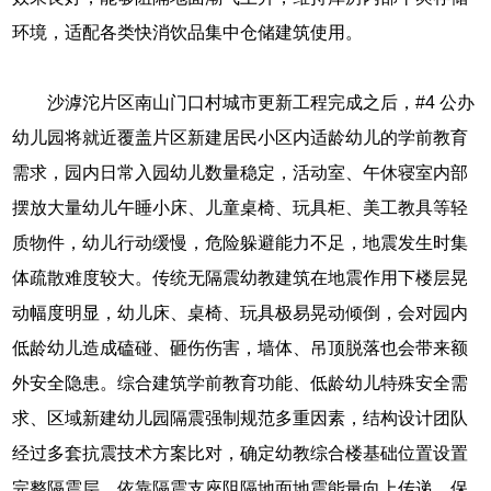
环境，适配各类快消饮品集中仓储建筑使用。
沙滹沱片区南山门口村城市更新工程完成之后，#4 公办
幼儿园将就近覆盖片区新建居民小区内适龄幼儿的学前教育
需求，园内日常入园幼儿数量稳定，活动室、午休寝室内部
摆放大量幼儿午睡小床、儿童桌椅、玩具柜、美工教具等轻
质物件，幼儿行动缓慢，危险躲避能力不足，地震发生时集
体疏散难度较大。传统无隔震幼教建筑在地震作用下楼层晃
动幅度明显，幼儿床、桌椅、玩具极易晃动倾倒，会对园内
低龄幼儿造成磕碰、砸伤伤害，墙体、吊顶脱落也会带来额
外安全隐患。综合建筑学前教育功能、低龄幼儿特殊安全需
求、区域新建幼儿园隔震强制规范多重因素，结构设计团队
经过多套抗震技术方案比对，确定幼教综合楼基础位置设置
完整隔震层，依靠隔震支座阻隔地面地震能量向上传递，保