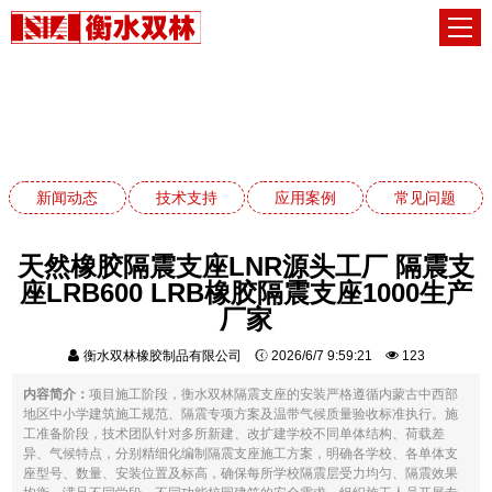
应用案例
网站首页
应用案例
新闻动态
技术支持
应用案例
常见问题
天然橡胶隔震支座LNR源头工厂 隔震支
座LRB600 LRB橡胶隔震支座1000生产
厂家
衡水双林橡胶制品有限公司
2026/6/7 9:59:21
123
内容简介：
项目施工阶段，衡水双林隔震支座的安装严格遵循内蒙古中西部
地区中小学建筑施工规范、隔震专项方案及温带气候质量验收标准执行。施
工准备阶段，技术团队针对多所新建、改扩建学校不同单体结构、荷载差
异、气候特点，分别精细化编制隔震支座施工方案，明确各学校、各单体支
座型号、数量、安装位置及标高，确保每所学校隔震层受力均匀、隔震效果