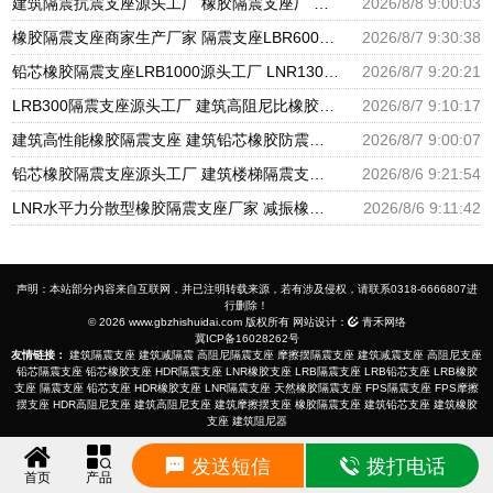
建筑隔震抗震支座源头工厂 橡胶隔震支座厂 国内橡胶隔震支座生产厂家
2026/8/8 9:00:03
橡胶隔震支座商家生产厂家 隔震支座LBR600生产厂家 天然橡胶隔震支座LNR1000-Ⅱ厂家
2026/8/7 9:30:38
铅芯橡胶隔震支座LRB1000源头工厂 LNR1300天然橡胶支座什么价格 国内隔震支座生产厂家
2026/8/7 9:20:21
LRB300隔震支座源头工厂 建筑高阻尼比橡胶隔震支座厂家 铅芯抗震支座装置源头工厂
2026/8/7 9:10:17
建筑高性能橡胶隔震支座 建筑铅芯橡胶防震支座工厂 LRB500一Ⅱ型橡胶隔震支座
2026/8/7 9:00:07
铅芯橡胶隔震支座源头工厂 建筑楼梯隔震支座生产厂家 高楼隔震支座
2026/8/6 9:21:54
LNR水平力分散型橡胶隔震支座厂家 减振橡胶隔震支座 LRB铅芯支座什么价格
2026/8/6 9:11:42
声明：本站部分内容来自互联网，并已注明转载来源，若有涉及侵权，请联系0318-6666807进
行删除！
© 2026 www.gbzhishuidai.com 版权所有 网站设计：
青禾网络
冀ICP备16028262号
友情链接：
建筑隔震支座
建筑减隔震
高阻尼隔震支座
摩擦摆隔震支座
建筑减震支座
高阻尼支座
铅芯隔震支座
铅芯橡胶支座
HDR隔震支座
LNR橡胶支座
LRB隔震支座
LRB铅芯支座
LRB橡胶
支座
隔震支座
铅芯支座
HDR橡胶支座
LNR隔震支座
天然橡胶隔震支座
FPS隔震支座
FPS摩擦
摆支座
HDR高阻尼支座
建筑高阻尼支座
建筑摩擦摆支座
橡胶隔震支座
建筑铅芯支座
建筑橡胶
支座
建筑阻尼器
发送短信
拨打电话
首页
产品