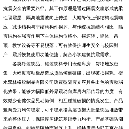
抗震安全的重要路径。其工作原理是通过隔震支座形成的柔
性隔震层，隔离地震波向上传递，大幅降低上部结构地震响
应，减少结构与非结构构件损坏。与传统抗震结构相比，隔
震结构在强震作用下主体结构位移小、损坏轻，墙体、吊
顶、教学设备等不易脱落，可有效保护师生安全与校园财
产，震后恢复使用功能便捷，契合小学建筑抗震需求。
各类瓶装饮品、罐装饮料专用仓储库房，货物堆放密
集，大幅度震动极易造成货品倾倒磕碰，出现破损损耗。衡
水双林橡胶制品有限公司缓震型隔震支座具备出色的震动弱
化效果，能够大幅降低外界震动向库房内部传导的力度，有
效减少仓储饮品晃动倾倒、相互碰撞破损的情况发生。产品
竖向受力均匀稳定，可平稳承接高层货架大批量饮品堆放带
来的整体压力，保障库房建筑基础受力均衡。产品基础防潮
效果良好，能够阻隔地面潮气上升，维持库房内部干爽存储