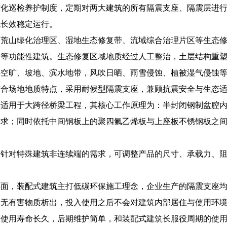
态化巡检养护制度，定期对两大建筑的所有隔震支座、隔震层进
统长效稳定运行。
、荒山绿化治理区、湿地生态修复带、流域综合治理片区等生态
点等功能性建筑。生态修复区域地质经过人工整治，土层结构重
外空旷、坡地、滨水地带，风吹日晒、雨雪侵蚀、植被湿气侵蚀
结合场地地质特点，采用耐候型隔震支座，兼顾抗震安全与生态
座适用于大跨径桥梁工程，其核心工作原理为：半封闭钢制盆腔
需求；同时依托中间钢板上的聚四氟乙烯板与上座板不锈钢板之
：针对特殊建筑非连续端的需求，可调整产品的尺寸、承载力、
层面，装配式建筑主打低碳环保施工理念，企业生产的隔震支座
、无有害物质析出，投入使用之后不会对建筑内部居住与使用环
品使用寿命长久，后期维护简单，和装配式建筑长服役周期的使