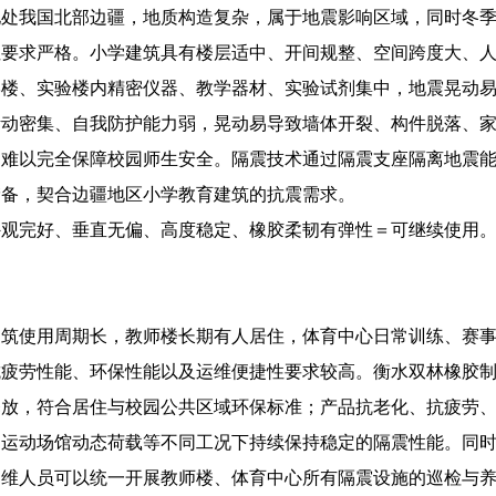
地处我国北部边疆，地质构造复杂，属于地震影响区域，同时冬
性要求严格。小学建筑具有楼层适中、开间规整、空间跨度大、
学楼、实验楼内精密仪器、教学器材、实验试剂集中，地震晃动
活动密集、自我防护能力弱，晃动易导致墙体开裂、构件脱落、
，难以完全保障校园师生安全。隔震技术通过隔震支座隔离地震
储备，契合边疆地区小学教育建筑的抗震需求。
外观完好、垂直无偏、高度稳定、橡胶柔韧有弹性＝可继续使用
建筑使用周期长，教师楼长期有人居住，体育中心日常训练、赛
抗疲劳性能、环保性能以及运维便捷性要求较高。衡水双林橡胶
释放，符合居住与校园公共区域环保标准；产品抗老化、抗疲劳
、运动场馆动态荷载等不同工况下持续保持稳定的隔震性能。同
运维人员可以统一开展教师楼、体育中心所有隔震设施的巡检与