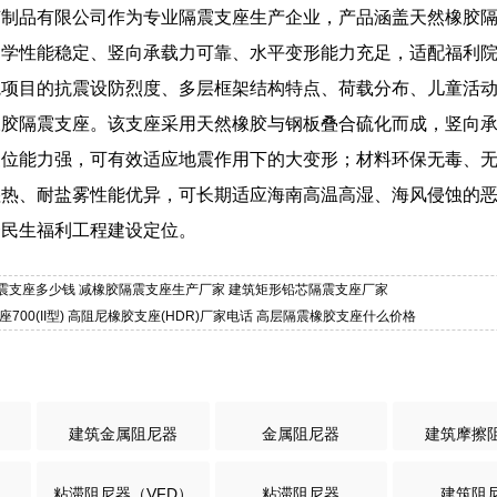
胶制品有限公司作为专业隔震支座生产企业，产品涵盖天然橡胶
力学性能稳定、竖向承载力可靠、水平变形能力充足，适配福利
院项目的抗震设防烈度、多层框架结构特点、荷载分布、儿童活
橡胶隔震支座。该支座采用天然橡胶与钢板叠合硫化而成，竖向
复位能力强，可有效适应地震作用下的大变形；材料环保无毒、
湿热、耐盐雾性能优异，可长期适应海南高温高湿、海风侵蚀的
合民生福利工程建设定位。
橡胶隔震支座多少钱 减橡胶隔震支座生产厂家 建筑矩形铅芯隔震支座厂家
座700(II型) 高阻尼橡胶支座(HDR)厂家电话 高层隔震橡胶支座什么价格
建筑金属阻尼器
金属阻尼器
建筑摩擦
粘滞阻尼器（VFD）
粘滞阻尼器
建筑阻