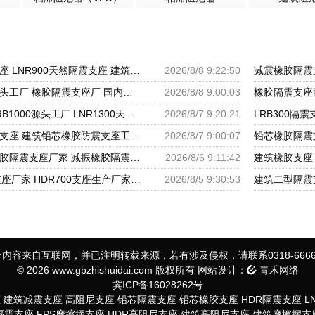
房屋抗震橡胶隔震支座 LNR900天然隔震支座 建筑圆形隔震支座源头工厂
2026/8/8 9:22:50
建筑隔震抗震支座源头工厂 橡胶隔震支座厂 国内橡胶隔震支座生产厂家
2026/8/8 9:00:03
铅芯橡胶隔震支座LRB1000源头工厂 LNR1300天然橡胶支座什么价格 国内隔震支座生产厂家
2026/8/7 9:20:21
建筑高性能橡胶隔震支座 建筑铅芯橡胶防震支座工厂 LRB500一Ⅱ型橡胶隔震支座
2026/8/7 9:00:07
LNR水平力分散型橡胶隔震支座厂家 减振橡胶隔震支座 LRB铅芯支座什么价格
2026/8/6 9:11:42
LNR1100天然橡胶支座厂家 HDR700支座生产厂家 建筑分散力型隔震支座源头工厂
2026/8/5 9:30:53
内容来自互联网，并已注明转载来源，若有涉及侵权，请联系0318-6666
© 2026 www.gbzhishuidai.com 版权所有 网站设计：
青禾网络
冀ICP备16028262号
座
建筑减震支座
高阻尼支座
铅芯隔震支座
铅芯橡胶支座
HDR隔震支座
L
S隔震支座
FPS摩擦摆支座
HDR高阻尼支座
建筑高阻尼支座
建筑摩擦摆支