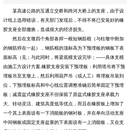
某高速公路的互通立交桥和跨河大桥上的支座，由于设
计纸上选用错误，有关部门发现后，不得不将已安装好的橡
胶支座全部撤换，造成很大的经济损失。
然后在支墩四个角部各焊一根短钢筋棍（与柱墩中附加
的钢筋焊在一起），钢筋棍的顶标高为下预埋板的钢板下表
面标高（见；与此同时，将梁底模支设完毕；——具体支模
由施工方设计方案.橡胶支座安装下预埋板：利用塔吊将下预
埋板吊至支墩上，然后利用葫芦吊（或人工）将埋板吊装到
位，下预埋板标高和中心线位置调整准确后简单固定下预埋
板；减震盆式橡胶支座不但保留了原盆式橡胶支座承载力
大、转动灵活、建筑高度低等优点，而且在橡胶板上增加了
一个其上表面设有一下消能板的钢衬板，并在单向活动支座
中间钢板或固定支座盆塞的下表面设有一上消能板，又在支