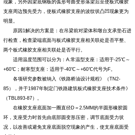
现象，另外因梁底钢板的弧形弯曲变形落梁后至使板式橡胶
支座周边预先受力，使板式橡胶支座的波纹状凸凹现象更为
明显。
原因1解决的方案是：在吊梁前对梁体和墩台支承垫石进
行检查，检查梁端底面与板式橡胶支座相关联处是否平整、
两个板式橡胶支座相关联处是否平行。
适用温度范围可以分为：A.常温型支座：适用于-25℃～
+60℃；耐寒型支座：适用于-40℃～+60℃代号为F。
各项研究参数被纳入《铁路桥油设计规程》（TN2-
85），并于1987年制定门铁路建筑板式橡胶支座技术条件》
（TBL893-87）。
在橡胶支座底面加一圈直径D＝2.5MM的半圆形橡胶圆
环，支座受力时首先由底部圆变形压密，调节底面受力状
况，以改善或避免支座底面脱空现象的产生，使支座底面受