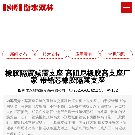
应用案例
网站首页
应用案例
新闻动态
技术支持
应用案例
常见问题
橡胶隔震减震支座 高阻尼橡胶高支座厂
家 带铅芯橡胶隔震支座
衡水双林橡胶制品有限公司
2026/5/31 8:52:55
132
内容简介：
某高速公路的互通立交桥和跨河大桥上的支座，由于设计纸上选
用错误，有关部门发现后，不得不将已安装好的橡胶支座全部撤换，造成很
大的经济损失。然后在支墩四个角部各焊一根短钢筋棍（与柱墩中附加的钢
筋焊在一起），钢筋棍的顶标高为下预埋板的钢板下表面标高（见；与此同
时，将梁底模支设完毕；——具体支模由施工方设计方案.橡胶支座安装下预
埋板：利用塔吊将下预埋板吊至支墩上，然后利用葫芦吊（或人工）将埋板
吊装到位，下......