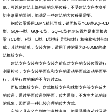
低，可以使建筑上部构造的水平位移，不受建筑支座本身剪
切变形量的限制，能满足一些建筑的大位移量需要。
钢质边梁采用16MN精轧而成，锚固板及Φ16锚GQF-CD
型、GQF-F型、GQF-E型、GQF-L型伸缩装置均是由两根边
梁（CD型、F型、E型、L型热轧异型钢材）和橡胶密封带组
成，其结构简单，安装方便，适用于伸缩量为0~80MM的建
筑橡胶支座。
建筑支座安装在支座安装之前应对支座的安装位置进行
测量检验，支座安装平面应和支座的滑动平面或滚动平面平
行，其平行度的偏差不宜超过2‰。
而板式橡胶支座、盆式橡胶支座和球型支座等支座反力
的传递，通过平面传递到平面，传力通顺，不发生力流的颈
缩现象，因而是一种比较合理的传力方式。
它除了具有竖向刚度与弹性变形，能承受垂直荷载及适