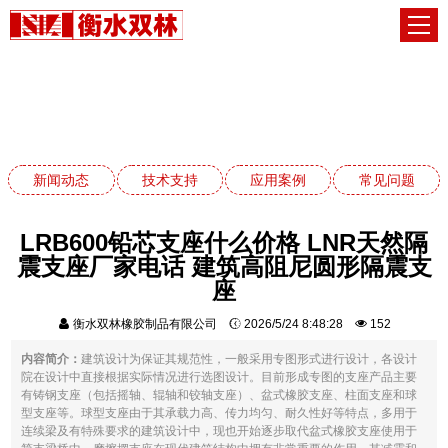
应用案例
网站首页
应用案例
新闻动态
技术支持
应用案例
常见问题
LRB600铅芯支座什么价格 LNR天然隔
震支座厂家电话 建筑高阻尼圆形隔震支
座
衡水双林橡胶制品有限公司
2026/5/24 8:48:28
152
内容简介：
建筑设计为保证其规范性，一般采用专图形式进行设计，各设计
院在设计中直接根据实际情况进行选图设计。目前形成专图的支座产品主要
有铸钢支座（包括摇轴、辊轴和铰轴支座）、盆式橡胶支座、柱面支座和球
型支座等。球型支座由于其承载力高、传力均匀、耐久性好等特点，多用于
连续梁及有特殊要求的建筑设计中，现也开始逐步取代盆式橡胶支座使用于