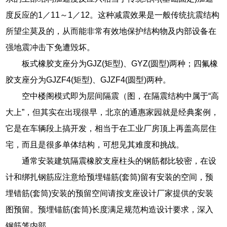
度反应的1／11～1／12。这种减震效果是一般传统抗震结构
所望尘莫及的，从而能非常有效地保护结构物及内部设备在
强地震冲击下免遭毁坏。
板式橡胶支座分为GJZ(矩型)、GYZ(圆型)两种；四氟橡
胶支座分为GJZF4(矩型)、GJZF4(圆型)两种。
空中楼阁模式即为层间隔震（图，在隔震结构中属于“高
大上”，但其实在出现很早，北京的通惠家园就是经典案例，
它是在车辆段上搞开发，相当于在工业厂房顶上再盖高层住
宅，而且是很多单体结构，可想见其难度和挑战。
通常安装建筑隔震橡胶支座柱头的钢筋都比较密，在设
计和绑扎钢筋应注意给预埋锚筋(套筒)留有安装的空间，预
埋错筋(套筒)安装的预留空间请按支座设计厂家提供的安装
图预留。预埋锚筋(套筒)长度满足规范构造设计要求，深入
钢筋笼内部。