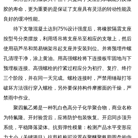
胶的寿命，更为重要的是保证了支座具有灵活的转动性能及
良好的缓冲性能。
待下支墩混凝土达到75%设计强度后，将橡胶隔震支座
按型号分类摆放，利用塔吊将支座吊至相应的支墩上，然后
使用葫芦吊和简易钢架吊起支座并安装到位。并将预埋件螺
孔清理干净，涂上黄油。用高强螺栓将下连接板牢固地与下
预埋板连接。高强螺栓的拧紧过程应分为初拧、复拧、终拧
三个阶段，并在同一天完成。螺栓连接时，严禁用锤敲打等
破坏方法强行穿入螺栓，另外要保持构件摩擦面的干燥，严
禁雨中作业。
聚四氟乙烯是一种乳白色高分子化学聚合物，商业名称
为特氟隆。开封验货后，应将防护包装恢复。开启同步顶升
系统，平稳降落梁体。抗剪弹性模量：检测产品水平变形应
力大小（关键项目）抗剪机构可设置在聚醚聚氨脂圆盘的内