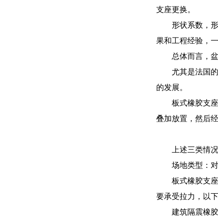
支座更换。
形状系数，形
果和工程经验，一般
总体而言，
尤其是法国
的发展。
板式橡胶支
叠加放置，然后
上述三类情
场地类型：
板式橡胶支
要承受拉力，以
建筑隔震橡