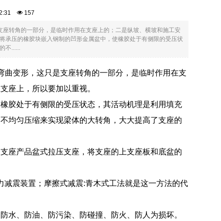
:42:31
157
支座转角的一部分，是临时作用在支座上的；二是纵坡、横坡和施工安
将承压的橡胶块嵌入钢制的凹形金属盆中，使橡胶处于有侧限的受压状
....
弯曲变形，这只是支座转角的一部分，是临时作用在支
在支座上，所以要加以重视。
使橡胶处于有侧限的受压状态，其活动机理是利用填充
的不均匀压缩来实现梁体的大转角，大大提高了支座的
架支座产品盆式拉压支座，将支座的上支座板和底盆的
力减震装置；摩擦式减震:青木式工法就是这一方法的代
到防水、防油、防污染、防碰撞、防火、防人为损坏。