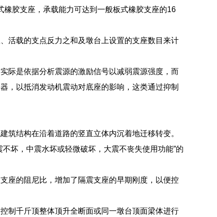
板式橡胶支座，承载能力可达到一般板式橡胶支座的16
载、活载的支点反力之和及墩台上设置的支座数目来计
的实际是依据分析震源的激励信号以减弱震源强度，而
震器，以抵消发动机震动对底座的影响，这类通过抑制
允建筑结构在沿着道路的竖直立体内沉着地迁移转变。
震不坏，中震水坏或轻微破坏，大震不丧失使用功能”的
震支座的阻尼比，增加了隔震支座的早期刚度，以便控
站控制千斤顶整体顶升全断面或同一墩台顶面梁体进行