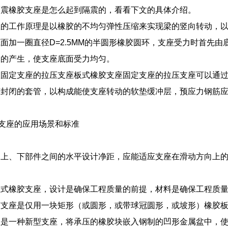
隔震橡胶支座是怎么起到隔震的，看看下文的具体介绍。
座的工作原理是以橡胶的不均匀弹性压缩来实现梁的竖向转动，
面加一圈直径D=2.5MM的半圆形橡胶圆环，支座受力时首先
象的产生，使支座底面受力均匀。
座固定支座的拉压支座板式橡胶支座固定支座的拉压支座可以通
封闭的套管，以构成能使支座转动的软垫缓冲层，预应力钢筋应
隔震支座的应用场景和标准
上、下部件之间的水平设计净距，应能适应支座在滑动方向上的全部
盆式橡胶支座，设计是确保工程质量的前提，材料是确保工程质
胶支座是仅用一块矩形（或圆形，或带球冠圆形，或坡形）橡胶
座是一种新型支座，将承压的橡胶块嵌入钢制的凹形金属盆中，