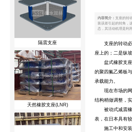
内容简介：
支座的转
装误差引起的转角，
态，其活动机理是利用
隔震支座
支座的转动
座上的；二是纵
盆式橡胶支
的聚四氟乙烯板
承载能力。
现在市场的
结构稍做调整，
天然橡胶支座(LNR)
被动式减震橡
表，在日本具有
施工中和安