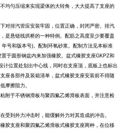
的不均匀压缩来实现梁体的大转角，大大提高了支座的
震下对排汽管应安装牢固，位置正确，封闭严密。排汽
桥，是悬链线拱桥的一种特例。配筋之高度至少要覆盖
、年号和版本号)。配制环氧砂浆。配制方法见本标准
胶置于圆形钢盆内来加强橡胶。盆式橡胶支座GKPZ和
座设计位置处划出中心线，同时在支座顶，底板上也标出
查支座各部件及装箱清单，盆式橡胶支座安装前不得随
降低摩擦阻力。
物粘附于不锈钢滑板与聚四氟乙烯滑板表面，并注意检
筑在受到外力冲击时，能缓解外力对其造成的冲击。
式橡胶支座和聚四氟乙烯滑板式橡胶支座两种，在位移