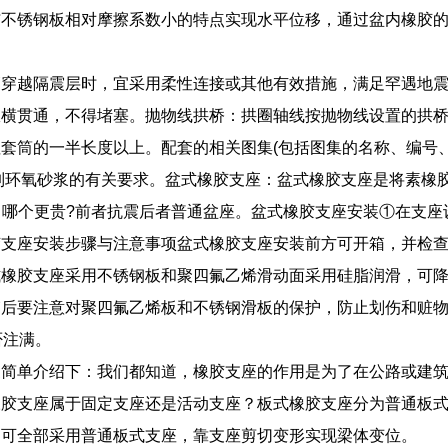
与不锈钢板相对摩擦系数小的特点实现水平位移，通过盆内橡胶
管穿越隔震层时，宜采用柔性连接或其他有效措施，满足罕遇地
纵横贯通，不得堵塞。抛物线拱桥：拱圈轴线按抛物线设置的拱
套筒的一半长度以上。配套的相关图集(包括图集的名称、编号
拌制环氧砂浆的有关要求。盆式橡胶支座：盆式橡胶支座是将素橡
，哪个更贵?前者抗震后者普通盆座。盆式橡胶支座安装①在支
胶支座安装步骤与注意事项盆式橡胶支座安装前方可开箱，并检
式橡胶支座采用不锈钢板和聚四氟乙烯滑动面采用硅脂润滑，可
箱后要注意对聚四氟乙烯板和不锈钢滑板的保护，防止划伤和赃
是否注满。
家简单介绍下：我们都知道，橡胶支座的作用是为了在公路或建
橡胶支座属于固定支座还是活动支座？板式橡胶支座分为普通板
，可全部采用普通板式支座，靠支座剪切变形实现梁体变位。