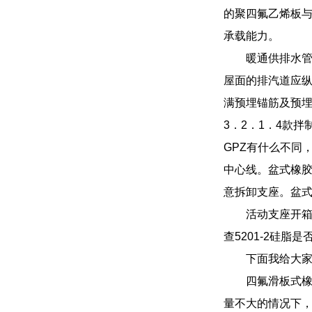
的聚四氟乙烯板
承载能力。
暖通供排水
屋面的排汽道应
满预埋锚筋及预埋
3．2．1．4款
GPZ有什么不同
中心线。盆式橡
意拆卸支座。盆
活动支座开
查5201-2硅脂
下面我给大
四氟滑板式
量不大的情况下