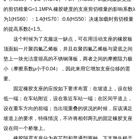
的剪切模量G=1.1MPA.橡胶硬度的支座剪切模量的影响系数λ
为1(HS60〕：1.4(HS70〕:0.6(HS50〕决速加载时剪切模量
的提高系数ξ=1.5。
这个时候为了克服这一缺点，可在用活动支座的橡胶板
顶面贴一片聚四氟乙烯板，并且在聚四氟乙烯板与梁底之间
垫上一块光洁度很高的不锈钢薄板，两者之间的摩擦阻力极
小（摩擦系数μ小于0.04），因此来用它增加支座位移的需
要。
固定橡胶支座的应按如下要求布置：在坡道上，设在较
低一端；在车站附近，设在靠近车站一端；在区间平道上，
设在重车方向的前端；当出现重叠的状况的时候，应该满足
坡道上的要求，特殊情况，不许将相邻两孔的固定橡胶支座
设在同一个桥墩上。
橡胶隔震支座分为有芯型和普通型两种。下支墩生根于