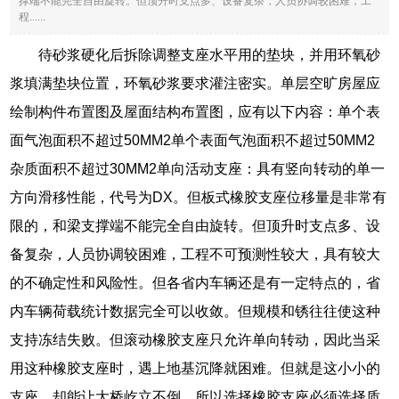
撑端不能完全自由旋转。但顶升时支点多、设备复杂，人员协调较困难，工
程......
待砂浆硬化后拆除调整支座水平用的垫块，并用环氧砂
浆填满垫块位置，环氧砂浆要求灌注密实。单层空旷房屋应
绘制构件布置图及屋面结构布置图，应有以下内容：单个表
面气泡面积不超过50MM2单个表面气泡面积不超过50MM2
杂质面积不超过30MM2单向活动支座：具有竖向转动的单一
方向滑移性能，代号为DX。但板式橡胶支座位移量是非常有
限的，和梁支撑端不能完全自由旋转。但顶升时支点多、设
备复杂，人员协调较困难，工程不可预测性较大，具有较大
的不确定性和风险性。但各省内车辆还是有一定特点的，省
内车辆荷载统计数据完全可以收敛。但规模和锈往往使这种
支持冻结失败。但滚动橡胶支座只允许单向转动，因此当采
用这种橡胶支座时，遇上地基沉降就困难。但就是这小小的
支座，却能让大桥屹立不倒，所以选择橡胶支座必须选择质