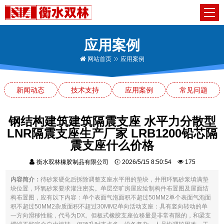
应用案例
网站首页
应用案例
新闻动态
技术支持
应用案例
常见问题
钢结构建筑建筑隔震支座 水平力分散型
LNR隔震支座生产厂家 LRB1200铅芯隔
震支座什么价格
衡水双林橡胶制品有限公司
2026/5/15 8:50:54
175
内容简介：
待砂浆硬化后拆除调整支座水平用的垫块，并用环氧砂浆填满垫
块位置，环氧砂浆要求灌注密实。单层空旷房屋应绘制构件布置图及屋面结
构布置图，应有以下内容：单个表面气泡面积不超过50MM2单个表面气泡面
积不超过50MM2杂质面积不超过30MM2单向活动支座：具有竖向转动的单
一方向滑移性能，代号为DX。但板式橡胶支座位移量是非常有限的，和梁支