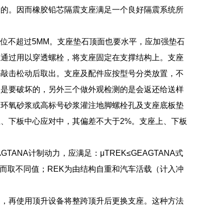
目的。因而橡胶铅芯隔震支座满足一个良好隔震系统所
偏位不超过5MM。支座垫石顶面也要水平，应加强垫石
位通过用以穿透螺栓，将支座固定在支撑结构上。支座
锤敲击松动后取出。支座及配件应按型号分类放置，不
个是要破坏的，另外三个做外观检测的是会返还给送样
用环氧砂浆或高标号砂浆灌注地脚螺栓孔及支座底板垫
、下板中心应对中，其偏差不大于2%。支座上、下板
ANA计制动力，应满足：μTREK≤GEAGTANA式
力而取不同值；REK为由结构自重和汽车活载（计入冲
支，再使用顶升设备将整跨顶升后更换支座。这种方法