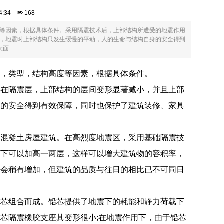
:44:34
168
等因素，根据具体条件。采用隔震技术后，上部结构所遭受的地震作用
，地震时上部结构只发生缓慢的平动，人的生命与结构自身的安全得到
....
度，类型，结构高度等因素，根据具体条件。
生在隔震层，上部结构的层间变形显著减小，并且上部
身的安全得到有效保障，同时也保护了建筑装修、家具
筋混凝土房屋建筑。在高烈度地震区，采用基础隔震技
提下可以加高一两层，这样可以增大建筑物的容积率，
能会稍有增加，但建筑的品质与往日的相比已不可同日
铅芯组合而成。铅芯提供了地震下的耗能和静力荷载下
芯隔震橡胶支座其变形很小;在地震作用下，由于铅芯