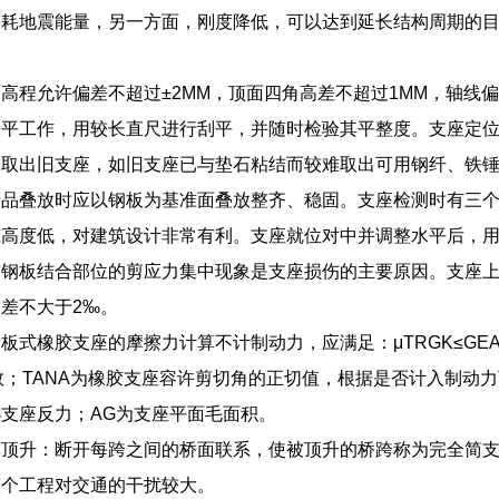
消耗地震能量，另一方面，刚度降低，可以达到延长结构周期的
高程允许偏差不超过±2MM，顶面四角高差不超过1MM，轴线
抹平工作，用较长直尺进行刮平，并随时检验其平整度。支座定
工取出旧支座，如旧支座已与垫石粘结而较难取出可用钢纤、铁
产品叠放时应以钢板为基准面叠放整齐、稳固。支座检测时有三
筑高度低，对建筑设计非常有利。支座就位对中并调整水平后，
钢板结合部位的剪应力集中现象是支座损伤的主要原因。支座上
差不大于2‰。
板式橡胶支座的摩擦力计算不计制动力，应满足：μTRGK≤GEAGT
数；TANA为橡胶支座容许剪切角的正切值，根据是否计入制动
支座反力；AG为支座平面毛面积。
体顶升：断开每跨之间的桥面联系，使被顶升的桥跨称为完全简
整个工程对交通的干扰较大。