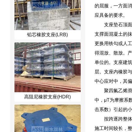
的屈服，一方面
应具备的要求。
支座垫石顶面
支撑面混凝土的
铅芯橡胶支座(LRB)
更换用铁勾或人
得混放、散放。
单位的。支座建
层。支座内橡胶与
中心应对中，其偏
聚四氟乙烯滑
高阻尼橡胶支座(HDR)
中，μT为摩擦系
击系数）引起的小
按跨逐跨整
施工时间较长，