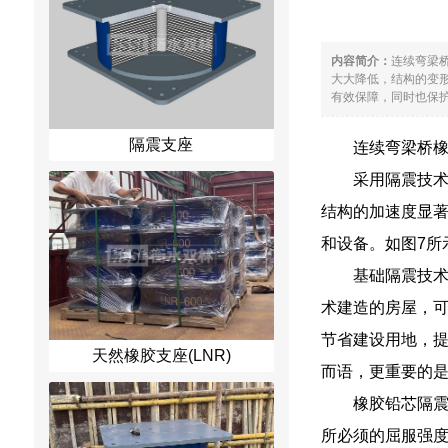
内容简介：
连续弯梁
大大降低，结构的变
有效保障，同时也保护
隔震支座
连续弯梁桥
采用隔震技
结构的加速度显
和设备。如图7所
基础隔震技
术建造的房屋，
节省建设用地，
天然橡胶支座(LNR)
而语，更重要的
橡胶铅芯隔
所必须的屈服强度