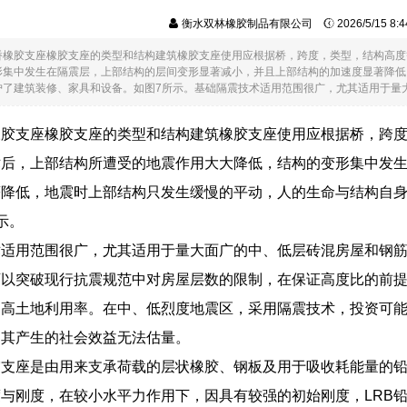
衡水双林橡胶制品有限公司
2026/5/15 8
桥橡胶支座橡胶支座的类型和结构建筑橡胶支座使用应根据桥，跨度，类型，结构高度
形集中发生在隔震层，上部结构的层间变形显著减小，并且上部结构的加速度显著降低
了建筑装修、家具和设备。如图7所示。基础隔震技术适用范围很广，尤其适用于量大面..
橡胶支座橡胶支座的类型和结构建筑橡胶支座使用应根据桥，跨
术后，上部结构所遭受的地震作用大大降低，结构的变形集中发
著降低，地震时上部结构只发生缓慢的平动，人的生命与结构自
示。
术适用范围很广，尤其适用于量大面广的中、低层砖混房屋和钢
可以突破现行抗震规范中对房屋层数的限制，在保证高度比的前
提高土地利用率。在中、低烈度地震区，采用隔震技术，投资可
是其产生的社会效益无法估量。
震支座是由用来支承荷载的层状橡胶、钢板及用于吸收耗能量的
与刚度，在较小水平力作用下，因具有较强的初始刚度，LRB铅