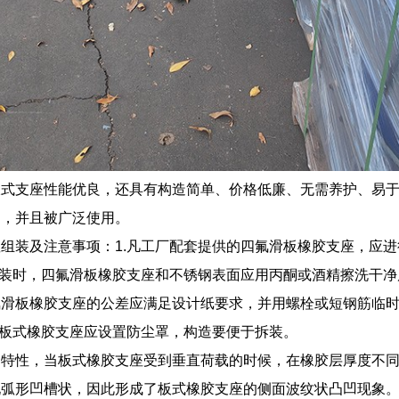
式支座性能优良，还具有构造简单、价格低廉、无需养护、易于
迎，并且被广泛使用。
组装及注意事项：1.凡工厂配套提供的四氟滑板橡胶支座，应进
组装时，四氟滑板橡胶支座和不锈钢表面应用丙酮或酒精擦洗干净后，
氟滑板橡胶支座的公差应满足设计纸要求，并用螺栓或短钢筋临
.板式橡胶支座应设置防尘罩，构造要便于拆装。
的特性，当板式橡胶支座受到垂直荷载的时候，在橡胶层厚度不
现弧形凹槽状，因此形成了板式橡胶支座的侧面波纹状凸凹现象