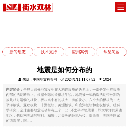
技术支持
网站首页
技术支持
新闻动态
技术支持
应用案例
常见问题
地震是如何分布的
来源：中国地震科普网
2024/1/11 11:07:52
1024
内容简介：
全球大部分地震发生在大构造板块的边界上，一部分发生在板块
内部的活动断裂上。根据全球构造板块学说，地壳被一些构造活动带分割为
彼此相对运动的板块，板块当中有的块大，有的块小。六个大的板块为：太
平洋板块、亚欧板块、非洲板块、美洲板块、印度洋板块和南极板块。经科
学研究，全球主要地震活动带有三个：1）环太平洋地震带：即太平洋的周边
地区，包括南美洲的智利、秘鲁，北美洲的危地马拉、墨西哥、美国等国家
的西海岸，阿......