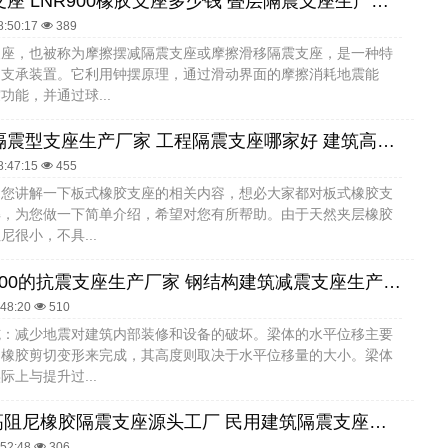
铅芯隔震支座 LNR900橡胶支座多少钱 叠层隔震支座生产厂家
8:50:17
389
支座，也被称为摩擦摆减隔震支座或摩擦滑移隔震支座，是一种特
构支承装置。它利用钟摆原理，通过滑动界面的摩擦消耗地震能
功能，并通过球...
摩擦摆减隔震型支座生产厂家 工程隔震支座哪家好 建筑高阻尼叠层隔震支座
8:47:15
455
为您讲解一下板式橡胶支座的相关内容，想必大家都对板式橡胶支
解，为您做一下简单介绍，希望对您有所帮助。由于天然夹层橡胶
尼很小，不具...
建筑LRB400的抗震支座生产厂家 钢结构建筑减震支座生产厂家 隔震层橡胶隔震支座生产厂家
:48:20
510
施：减少地震对建筑内部装修和设备的破坏。梁体的水平位移主要
的橡胶剪切变形来完成，其高度则取决于水平位移量的大小。梁体
际上与提升过...
HDR800高阻尼橡胶隔震支座源头工厂 民用建筑隔震支座生产厂家 隔震橡胶支座厂家
:52:48
306