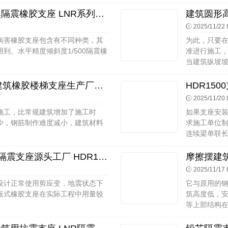
铅芯橡胶减隔震支座源头工厂 天然隔震橡胶支座 LNR系列橡胶隔震支座生产厂家
2025/11/22 
病害橡胶支座包含有不同种类，其
为此，只要
到。水平精度倾斜度1/500隔震橡
准进行施工
当建筑纵坡坡度
LRB1200铅芯隔震支座生产厂家 建筑橡胶楼梯支座生产厂家 铅芯橡胶隔震支座厂家电话
2025/11/20 
施工，比常规建筑增加了施工时
如果支座安
少，钢筋制作难度减小，建筑材料
求施工单位
连续梁单联长度
建筑摩擦摆支座厂家 LRB300橡胶隔震支座源头工厂 HDR1200橡胶隔震支座
2025/11/17 
设计正常使用剪应变，地震状态下
它与原用的
板式橡胶支座在实际工程中用量较
筑高度低，
等上部结构在