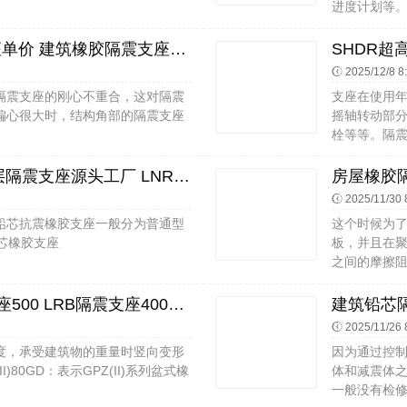
进度计划等。
橡胶隔震垫支座价格 隔震橡胶支座单价 建筑橡胶隔震支座价格多少
2025/12/8 8
隔震支座的刚心不重合，这对隔震
支座在使用
偏心很大时，结构角部的隔震支座
摇轴转动部
栓等等。隔震
LNR1400隔震支座 建筑高阻尼叠层隔震支座源头工厂 LNR500隔震支座厂家
2025/11/30 
铅芯抗震橡胶支座一般分为普通型
这个时候为
铅芯橡胶支座
板，并且在
之间的摩擦阻
LNR500支座生产厂家 LRB隔震支座500 LRB隔震支座400源头工厂
2025/11/26 
度，承受建筑物的重量时竖向变形
因为通过控
80GD：表示GPZ(II)系列盆式橡
体和减震体
一般没有检修