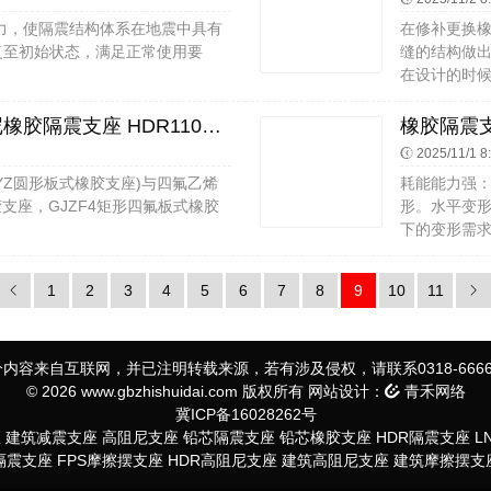
力，使隔震结构体系在地震中具有
在修补更换
复至初始状态，满足正常使用要
缝的结构做
在设计的时候
LNR800橡胶支座 HDR1400高阻尼橡胶隔震支座 HDR1100高阻尼橡胶隔震支座源头工厂
2025/11/1 8
YZ圆形板式橡胶支座)与四氟乙烯
耗能能力强
胶支座，GJZF4矩形四氟板式橡胶
形。水平变
下的变形需求
1
2
3
4
5
6
7
8
9
10
11
内容来自互联网，并已注明转载来源，若有涉及侵权，请联系0318-6666
© 2026 www.gbzhishuidai.com 版权所有 网站设计：
青禾网络
冀ICP备16028262号
座
建筑减震支座
高阻尼支座
铅芯隔震支座
铅芯橡胶支座
HDR隔震支座
L
S隔震支座
FPS摩擦摆支座
HDR高阻尼支座
建筑高阻尼支座
建筑摩擦摆支