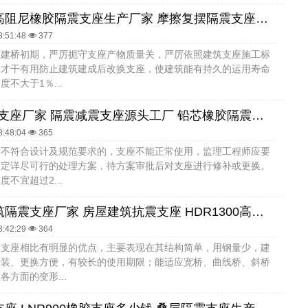
建筑圆形高阻尼橡胶隔震支座生产厂家 摩擦复摆隔震支座生产厂家 建筑天然胶橡胶隔震支座厂家
8:51:48
377
在建桥初期，严厉扼守支座产物质量关，严厉依照建筑支座施工标
，才干有用防止建筑建成后改换支座，使建筑能有持久的运用寿命
不大于1％...
HDR1500支座厂家 隔震减震支座源头工厂 铅芯橡胶隔震支座(LRB)多少钱
8:48:04
365
装不符合设计及规范要求的，支座不能正常使用，监理工程师应要
制定详尽可行的处理方案，待方案审批后对支座进行修补或更换。
不宜超过2...
摩擦摆建筑隔震支座厂家 房屋建筑抗震支座 HDR1300高阻尼橡胶支座
8:42:29
364
钢支座相比有明显的优点，主要表现在其结构简单，用钢量少，建
安装、更换方便，有较长的使用期限；能适应宽桥、曲线桥、斜桥
各方面的变形...