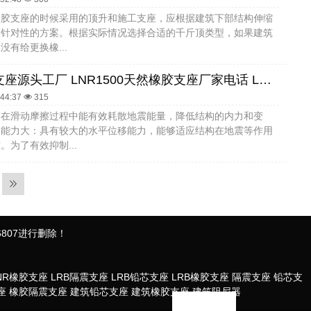
橡胶支座的时候采用的顶升和施工支座，应根据建筑下部结构伸缩
出针对性的方案。根据实际情况选择合适的千斤顶类型，如果建筑
没有给更换橡...
橡胶隔震支座源头工厂 LNR1500天然橡胶支座厂家电话 LNR700橡胶支座生产厂家
:44:37
315
：在滑动摩擦过程中能有效耗散地震能量，降低结构的内力和变
形能力大：具有较大的水平位移能力，能够适应结构在地震等作用
。为了有效抑制...
807进行删除！
NR橡胶支座
LRB隔震支座
LRB铅芯支座
LRB橡胶支座
隔震支座
铅芯支
座
橡胶隔震支座
建筑铅芯支座
建筑橡胶支座
建筑阻尼器