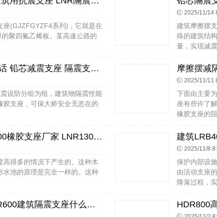
铅芯叠层橡胶隔震支座厂家电话 建筑用抗震支座 LNR隔震支座D420厂家
2025/11/14 
(GJZFGYZF4系列)，它就是在
建筑摩擦摆
M厚的聚四氟乙烯板。某高速公路的
殊的建筑结
量，实现减震
水平力分散型橡胶隔震支座厂家电话 铅芯减震支座 隔震支座LBR600源头工厂
2025/11/11 
抗震设防分组为组，建筑物隔震性能
下面由主要
橡胶支座，可保大桥安全无恙在的
座有些许了
橡胶支座的阻
建筑矩形铅芯隔震支座厂家 LNR300橡胶支座厂家 LNR1300天然橡胶隔震支座源头工厂
2025/11/8 8
度高得多的情况下产生的。这种木
保护内部设
形水池的原理是完全一样的。这种
由活动支座
降落过程，实
HDR高阻尼隔震支座什么价格 LNR600建筑隔震支座什么价格 LRB铅芯橡胶隔震支座600
2025/11/2 8