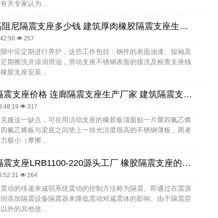
有关专家认为...
SHDR超高阻尼隔震支座多少钱 建筑厚肉橡胶隔震支座生产厂家 楼梯减震支座
:42:50
257
年限中应定期进行养护，这些工作包括：钢件的表面油漆、辊袖及
分定期擦洗并涂润滑油，滑动支座不锈钢表面的接洗及检查支座钱
橡胶支座安装...
房屋橡胶隔震支座价格 连廊隔震支座生产厂家 建筑隔震支座厂商生产厂家
8:48:19
317
了克服这一缺点，可在用活动支座的橡胶板顶面贴一片聚四氟乙烯
聚四氟乙烯板与梁底之间垫上一块光洁度很高的不锈钢薄板，两者
力极小（摩擦...
建筑铅芯隔震支座LRB1100-220源头工厂 橡胶隔震支座的源头工厂 LNR橡胶隔震支座厂家电话
8:52:31
264
制震动的传递来减弱系统震动的控制方法称为隔震。即通过在震源
之间添加隔震设备隔震器来降低震动对减震体的影响。由于隔震层
以外的其他使...