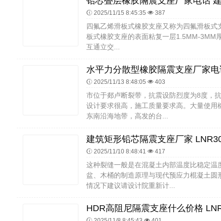
2025/11/15 8:45:35
387
四氟乙烯滑板式橡胶支座又称为四氟滑板式支座
板式橡胶支座的表面粘复一层1.5MM-3M
互通立交...
2025/11/13 8:48:05
403
市位于郯卢断裂带，抗震设防烈度为8度，
设计要求很高，施工质量要求高。大量使用
东南沿海地带，高发的台...
2025/11/10 8:48:41
417
这种裂缝一般是在混凝土内部温度比稳定温
盆、木桶的制造原理与现代预应力棍凝土圆
情况下建议请设计院重新计...
2025/11/8 8:45:43
401