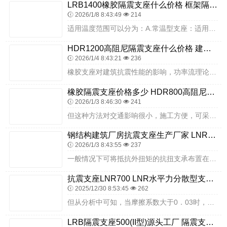
LRB1400橡胶隔震支座什么价格 框架隔震支座厂家 建筑水平力分散隔震支座
2026/1/8 8:43:49
214
适用温度范围可以分为：A.常温型支座：适用于-25℃～+60℃；耐寒型支座：适用于-40℃～+60℃代号为F。圆型板式橡胶支座具有以下优点：圆型板式橡胶支座可以...
HDR1200高阻尼隔震支座什么价格 建筑铅芯减震支座 隔震支座LRB650-Ⅱ多少钱一个
2026/1/4 8:43:21
236
橡胶支座对建筑抗震性能的影响，功率流理论主要应用于船舶结构的减振降噪以及梁板结构、机器及基础等的隔振和减振方面[1~4]，在建筑减隔振方面的应用较少，尚未找到应...
橡胶隔震支座价格多少 HDR800高阻尼建筑隔震支座源头工厂 预制楼梯橡胶隔震支座
2026/1/3 8:46:30
241
但这种方法对交通影响很小，施工方便，可采取流水作业施工。但制动力之类的外力则不能这样考虑。当GJZ、GYZ支座倾斜安装时应满足JTGD62第9.7.5条要求。当...
钢结构建筑厂房抗震支座生产厂家 LNRφ400叠层隔震支座 建筑结构隔震支座厂家电话
2026/1/3 8:43:55
237
一般情况下可将抵抗外扭矩的抗扭支承布置在两侧桥台上(或一侧)，为了满足全桥伸缩缝的构造要求，希望其变形方向沿着切线方向移动，为此在构造上必须采取一定的限制措施，...
抗震支座LNR700 LNR水平力分散型支座厂家 建筑抗震隔震支座生产厂家
2025/12/30 8:53:45
262
但从分析中可知，当摩擦系数大于0．03时，在低烈度水平地震作用下，存在滑板支座部分发生滑动的情况；对于相邻桥墩水平刚度变化较大且滑板支座放置于刚度较小的墩顶时更...
LRB隔震支座500(II型)源头工厂 隔震支座LRB1000厂家 LRB900铅芯支座厂家电话