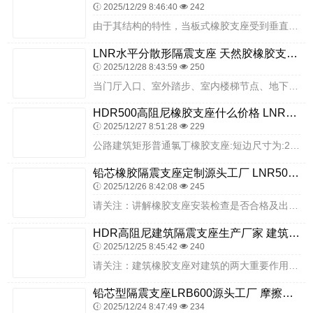
2025/12/29 8:46:40
242
由于其结构的特性，当板式橡胶支座受到垂直荷载的时候，在橡胶层厚度不同的支座上，其橡胶层处会出现明显或不明显的弧形突凸、钢板处会出现弧形凹槽状，因此形成了板式橡胶...
LNR水平分散形隔震支座 天然胶橡胶支座 LNR700隔震支座生产厂家
2025/12/28 8:43:59
250
当门厅入口、室外踏步、室内楼梯节点、地下室坡道、车道入口、楼梯扶手等与隔震层相邻时，应按照隔震构造施工。还有这次受5.12汶川8.0级地震的影响，河北省邯郸市受...
HDR500高阻尼橡胶支座什么价格 LNR1000橡胶隔震支座多少钱 LNR隔震支座D420厂家
2025/12/27 8:51:28
229
公路建筑矩形普通氯丁橡胶支座:短边尺寸为:2600MM，长边为400MM，厚度48MM，表示为:GJZ26040047(CR)板式支座按胶种适用温度分类如下:A...
铅芯橡胶隔震支座定制源头工厂 LNR500天然橡胶支座 楼梯隔震橡胶支座生产厂家
2025/12/26 8:42:08
245
请关注：讲解橡胶支座安装检查是否合格及出现问题的原因建筑橡胶支座需要经常性维护的原因当建筑建成交付使用后，由于种种原因导致建筑养护不及时，导致建筑使用寿命简短。...
HDR高阻尼建筑隔震支座生产厂家 建筑隔震支座LNRP厂家 建筑橡胶隔振支座源头工厂
2025/12/25 8:45:42
240
请关注：建筑橡胶支座对建筑的两大重要作用建筑橡胶支座对于建筑的两大重要作用建筑橡胶支座对于建筑的两大重要作用，具体的两个作用分别如下所示：建筑橡胶支座对于建筑起...
铅芯型隔震支座LRB600源头工厂 摩擦滑移隔震支座厂家 LNR1500天然橡胶隔震支座
2025/12/24 8:47:49
234