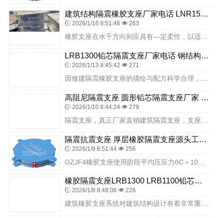
建筑结构隔震橡胶支座厂家电话 LNR1500天然橡胶隔震支座生产厂家 房屋减震支座生产厂家
2026/1/16 8:51:46
263
橡胶支座在水千方向则应具有—定柔性，以适应车辆制动力、温度、混凝土收缩利徐变及活载作用下梁体的水平位移。安装质量是支座使用寿命的重要影响因素，因此在安装时，一是...
LRB1300铅芯隔震支座厂家电话 钢结构房建筑抗震支座源头工厂 LRB500铅芯隔震支座厂家
2026/1/13 8:45:42
271
因修建隔震橡胶支座的描绘与配方科学合理，与传统的抗震布局比较，上部布局的地震反响减小到前者的1/4～1/8左右，安全可靠度大大进步，修建的设防方针通常可以进步一...
高阻尼隔震支座 圆形铅芯隔震支座厂家 LRB橡胶隔震支座源头工厂
2026/1/10 8:44:24
279
隔震支座，真正厂家直销建筑隔震支座，支座质量强，实力厂家，质优可靠，隔震支座生产设备齐全，同时可安装，更换支座，隔震隔震支座，按图纸加工，厂家直接发货!板式橡胶...
隔震抗震支座 厚层橡胶隔震支座源头工厂 建筑隔震减震支座生产厂家
2026/1/9 8:51:44
256
GZJF4橡胶支座使用阶段平均压应力бC＝10MPA(S＜7时бC＝8MPA)；橡胶硬度60(IRHD）时，其常温下剪变模量G=1.OMPA。要准确计算出原支座...
橡胶隔震支座LRB1300 LRB1100铅芯支座厂家 建筑橡胶隔震支座价钱
2026/1/8 8:48:06
226
建筑橡胶支座系统对建筑结构设计有着非常重要的影响3-3若以建筑的结构及外观形式分，则主要有梁桥、浮桥、索桥和拱桥这四种基本类型。摩擦摆支座是一种结构支承装置，一...