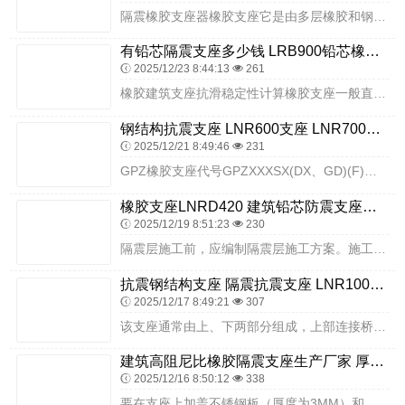
隔震橡胶支座器橡胶支座它是由多层橡胶和钢板相互叠加而成，在施加竖向荷载时，由于橡胶受到钢板的约束，不会产生很大的横向变形，即具有很强的抗压能力；水平方向有很大的...
有铅芯隔震支座多少钱 LRB900铅芯橡胶隔震支座厂家电话 建筑铅芯夹层橡胶隔震支座
2025/12/23 8:44:13
261
橡胶建筑支座抗滑稳定性计算橡胶支座一般直接设置在墩台和梁底之间，在其受到梁体传来的水平力后，则支座与下面的垫石及上面的梁底间要有足够大的摩擦力，以保证支座不滑走...
钢结构抗震支座 LNR600支座 LNR700建筑隔震支座源头工厂
2025/12/21 8:49:46
231
GPZ橡胶支座代号GPZXXXSX(DX、GD)(F)表示耐寒型，常温型不表示：SX表示支座类型：XXX用数字表示竖向承载力单位MN(兆牛，10的6次方）；GP...
橡胶支座LNRD420 建筑铅芯防震支座源头工厂 HDR700高阻尼橡胶支座生产厂家
2025/12/19 8:51:23
230
隔震层施工前，应编制隔震层施工方案。施工方案应包括安装施工要求、安装施工方法、施工设备工具材料、施工人员组织安排、施工质量保证措施和施工进度计划等。板式橡胶支座...
抗震钢结构支座 隔震抗震支座 LNR1000橡胶支座生产加工
2025/12/17 8:49:21
307
该支座通常由上、下两部分组成，上部连接桥梁或建筑物，下部连接基础或桥墩，中间通过钢板和轴承实现连接，同时在钢板和上、下部之间设置了摩擦体，从而形成一定的摩擦阻力...
建筑高阻尼比橡胶隔震支座生产厂家 厚叠层隔震支座 橡胶建筑隔震支座厂家
2025/12/16 8:50:12
338
要在支座上加盖不锈钢板（厚度为3MM）和上钢板（厚度为18MM），上钢板的下平面采用机械加工成倒槽形。橡胶支座的转角超限，这是因为设计和安装方面的不适当，造成了...