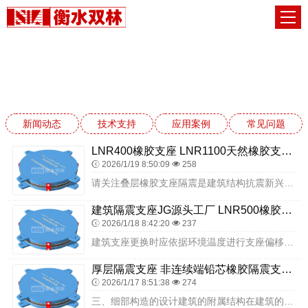
应用案例
网站首页
应用案例
新闻动态
技术支持
应用案例
常见问题
LNR400橡胶支座 LNR1100天然橡胶支座厂家电话 房屋隔震支座厂家电话
2026/1/19 8:50:09
258
请关注叠层橡胶支座隔震是建筑结构抗震新兴技术对公路建筑橡胶支座现场交通荷载调查分析结果如下：1调查区域特点由于国土面积较大，如果在每个省份展开交通荷载调查，会导...
建筑隔震支座JG源头工厂 LNR500橡胶隔震支座什么价格 减震支座什么价格
2026/1/18 8:42:20
237
建筑支座更换时应依据环境温度进行支座偏移量的验算，并宜选返点在有利的温度条件下施工。建筑支座更换完毕主梁就位时，也应分布进行，先将梁底临时支撑解除，然后顺序下落...
厚层隔震支座 非连续端铅芯橡胶隔震支座厂家 建筑隔震支座定制
2026/1/17 8:51:38
274
三、细部构造的设计建筑的附属结构在建筑的隔震设计中同样发挥着巨大的作用，这些附属结构和构件主要包括限位装置、伸缩缝、防落梁装置等，通过对诸多震害调查的分析和动力...