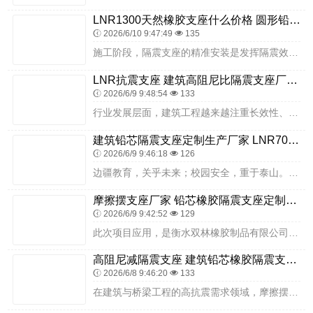
LNR1300天然橡胶支座什么价格 圆形铅芯橡胶隔震支座生产厂家 高层隔震支座厂家电话
2026/6/10 9:47:49
135
施工阶段，隔震支座的精准安装是发挥隔震效果的关键。清水县东关小学项目施工团队，严格按照隔震建筑施工规范与设计方案，有序开展安装工作。衡水双林隔震支座规格标准化、...
LNR抗震支座 建筑高阻尼比隔震支座厂家 建筑橡胶隔振支座生产厂家
2026/6/9 9:48:54
133
行业发展层面，建筑工程越来越注重长效性、安全性、低碳耐久，全生命周期理念已深度融入工程建设标准。隔震支座作为隐蔽关键构件，其长效品质成为衡量产品价值的核心指标，...
建筑铅芯隔震支座定制生产厂家 LNR700建筑隔震橡胶支座 楼房隔震支座厂家电话
2026/6/9 9:46:18
126
边疆教育，关乎未来；校园安全，重于泰山。新疆和田市皮山县桑株乡第一中学项目通过选用衡水双林隔震支座，将先进隔震技术融入边疆乡村教育工程建设，切实守护师生生命安全...
摩擦摆支座厂家 铅芯橡胶隔震支座定制源头工厂 HDR400高阻尼橡胶隔震支座
2026/6/9 9:42:52
129
此次项目应用，是衡水双林橡胶制品有限公司隔震支座服务边疆教育建筑的重要实践。衡水双林深耕隔震支座领域，兼顾边疆地区特殊需求，凭借稳定产品质量、适配产品类型、可靠...
高阻尼减隔震支座 建筑铅芯橡胶隔震支座源头工厂 隔震支座D800源头工厂
2026/6/8 9:46:20
133
在建筑与桥梁工程的高抗震需求领域，摩擦摆隔震支座凭借其独特的工作原理与可靠的隔震性能，成为众多超大型工程的重要选择。其中，FPS-10000-300-3.48 ...