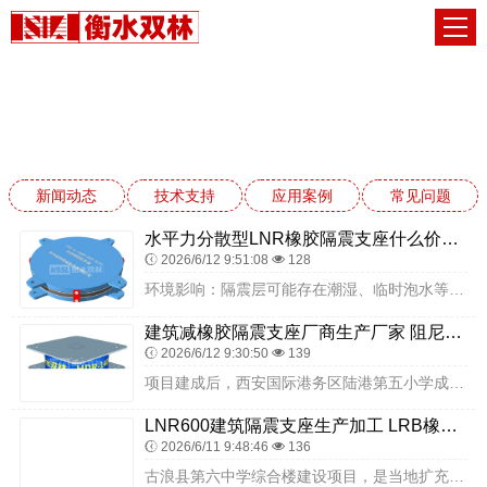
应用案例
网站首页
应用案例
新闻动态
技术支持
应用案例
常见问题
水平力分散型LNR橡胶隔震支座什么价格 建筑摩擦隔震支座生产厂家一套厂家 隔震建筑的隔震支座生产厂家
2026/6/12 9:51:08
128
环境影响：隔震层可能存在潮湿、临时泡水等情况，往往造成支座中的非不锈钢部分锈蚀，进而影响到滑移面改变摩擦系数，造成故障。项目所在区域抗震设防要求明确，住宅建筑人...
建筑减橡胶隔震支座厂商生产厂家 阻尼隔震橡胶支座生产厂家 建筑铅芯橡胶抗震支座
2026/6/12 9:30:50
139
项目建成后，西安国际港务区陆港第五小学成为港务区现代化校园抗震安全的标准工程。先进的隔震技术与衡水双林优质隔震支座相结合，让校区所有建筑抗震能力达到8度设防标准...
LNR600建筑隔震支座生产加工 LRB橡胶隔震支座800厂家 阻尼橡胶隔震支座什么价格
2026/6/11 9:48:46
136
古浪县第六中学综合楼建设项目，是当地扩充高中学位、优化教学资源配置、完善校园基础设施的重点教育工程。项目新建一栋多层综合楼与一座独立多功能厅，综合楼整合普通教室...