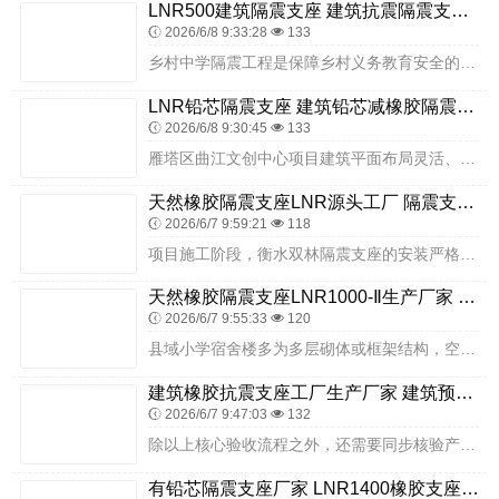
LNR500建筑隔震支座 建筑抗震隔震支座厂家 建筑高阻尼变刚度支座源头工厂
2026/6/8 9:33:28
133
乡村中学隔震工程是保障乡村义务教育安全的重要民生工程。山普鲁镇中学项目通过科学设计、优质选材、精细施工，将隔震技术有效融入乡村义务教育设施建设，提升了建筑抗震安...
LNR铅芯隔震支座 建筑铅芯减橡胶隔震支座生产厂家 超高阻尼隔震支座
2026/6/8 9:30:45
133
雁塔区曲江文创中心项目建筑平面布局灵活、竖向荷载分布不均、场地地质条件适配隔震技术应用。设计阶段，严格遵循大型公共建筑抗震规范与建筑隔震设计标准，结合场地抗震设...
天然橡胶隔震支座LNR源头工厂 隔震支座LRB600 LRB橡胶隔震支座1000生产厂家
2026/6/7 9:59:21
118
项目施工阶段，衡水双林隔震支座的安装严格遵循内蒙古中西部地区中小学建筑施工规范、隔震专项方案及温带气候质量验收标准执行。施工准备阶段，技术团队针对多所新建、改扩...
天然橡胶隔震支座LNR1000-Ⅱ生产厂家 建筑铅芯橡胶减隔震支座厂家 LNR天然隔震支座
2026/6/7 9:55:33
120
县域小学宿舍楼多为多层砌体或框架结构，空间布局规整、开间较小、人员密集，传统抗震设计在高烈度地震下易出现墙体开裂、局部倒塌、构件损伤等安全隐患，影响学生住宿安全...
建筑橡胶抗震支座工厂生产厂家 建筑预制楼梯橡胶隔震支座 的隔震支座
2026/6/7 9:47:03
132
除以上核心验收流程之外，还需要同步核验产品包装完整性、产品标识清晰度，查看支座表面喷涂的型号标识、生产批次、规格参数等内容清晰可辨，产品防护包装完好，能够证明仓...
有铅芯隔震支座厂家 LNR1400橡胶支座厂家电话 建筑隔震摩擦摆支座