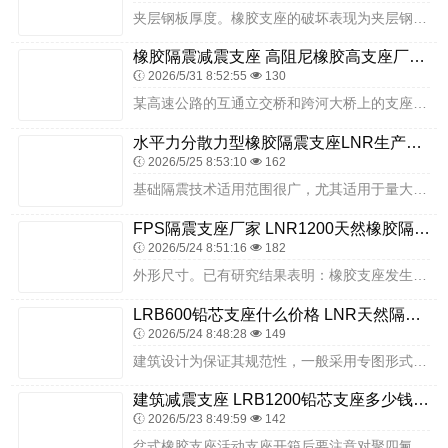
夹层钢板厚度。橡胶支座的破坏表现为夹层钢板的断裂，钢板越厚，钢板发生屈服强度和屈服的位移量越大。钢板的厚度T。一般为2～4MM。大变形相关性能水平刚度先按表7中...
橡胶隔震减震支座 高阻尼橡胶高支座厂家 带铅芯橡胶隔震支座
2026/5/31 8:52:55
130
某高速公路的互通立交桥和跨河大桥上的支座，由于设计纸上选用错误，有关部门发现后，不得不将已安装好的橡胶支座全部撤换，造成很大的经济损失。然后在支墩四个角部各焊一...
水平力分散力型橡胶隔震支座LNR生产厂家 HDR300橡胶支座 HDR600橡胶支座
2026/5/25 8:53:10
162
基础隔震技术适用范围很广，尤其适用于量大面广的中、低层砖混房屋和钢筋混凝土房屋建筑。在高烈度地震区，采用基础隔震技术建造的房屋，可以突破现行抗震规范中对房屋层数...
FPS隔震支座厂家 LNR1200天然橡胶隔震支座厂家 HDR500橡胶支座
2026/5/24 8:51:16
182
外形尺寸。已有研究结果表明：橡胶支座发生的水平变形在高达支座平面尺寸的60%时也是安全的，因此推荐的支座直径为D=DT/O.6（DT为大水平位移）。实际应用中，...
LRB600铅芯支座什么价格 LNR天然隔震支座厂家电话 建筑高阻尼圆形隔震支座
2026/5/24 8:48:28
149
建筑设计为保证其规范性，一般采用专图形式进行设计，各设计院在设计中直接根据实际情况进行选图设计。目前形成专图的支座产品主要有铸钢支座（包括摇轴、辊轴和铰轴支座）...
建筑减震支座 LRB1200铅芯支座多少钱 LNR500天然橡胶支座厂家电话
2026/5/23 8:49:59
142
盆式橡胶支座活动支座开箱后要注意对聚四氟乙烯板和不锈钢滑板的保护，防止划伤和赃物粘附于不锈钢滑板与聚四氟乙烯滑板表面，并注意检查5201-2硅脂是否注满。在国外...