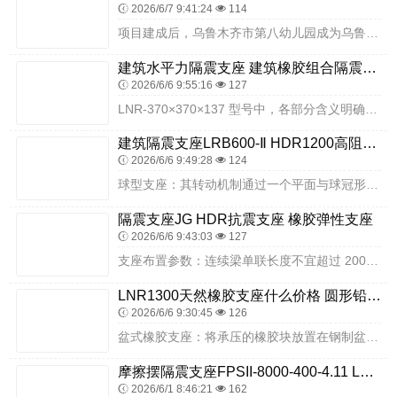
2026/6/7 9:41:24
114
项目建成后，乌鲁木齐市第八幼儿园成为乌鲁木齐市幼教建筑抗震安全的典范工程。科学的隔震设计与优质的衡水双林隔震支座相结合，让建筑抗震能力达到8度设防标准，严格符合...
建筑水平力隔震支座 建筑橡胶组合隔震支座源头工厂 隔震橡胶支座厂家报价
2026/6/6 9:55:16
127
LNR-370×370×137 型号中，各部分含义明确。"LNR" 代表水平力分散型橡胶隔震支座，"370×370" 指支座平面尺寸为 370mm×370mm ...
建筑隔震支座LRB600-Ⅱ HDR1200高阻尼橡胶支座多少钱 天然隔震支座LNR厂家
2026/6/6 9:49:28
124
球型支座：其转动机制通过一个平面与球冠形的钢衬板对磨实现，与盆式支座功能相似，但通常具有更灵活的转动性能。安装施工过程中，基础支墩施工完成并达到设计强度后，开始...
隔震支座JG HDR抗震支座 橡胶弹性支座
2026/6/6 9:43:03
127
支座布置参数：连续梁单联长度不宜超过 200m，跨数不宜超过 6 跨；若需超过 6 跨，需检算靠近滑动型支座的固定型支座位移量，根据实际需求增设滑动型支座或进行...
LNR1300天然橡胶支座什么价格 圆形铅芯橡胶隔震支座生产厂家 高层隔震支座厂家电话
2026/6/6 9:30:45
126
盆式橡胶支座：将承压的橡胶块放置在钢制盆腔内，通过橡胶的三向受压状态提供更高的承载能力，适用于大跨径桥梁。乡镇教育是教育事业的重要组成部分，校园安全是乡镇教育开...
摩擦摆隔震支座FPSII-8000-400-4.11 LRB1000隔震支座厂家 HDR支座
2026/6/1 8:46:21
162