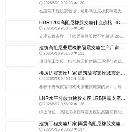
2026/6/21 9:32:33
120
在建筑工程抗震领域，矩形高阻尼橡胶隔震支座凭借其良好的适配性与可靠的隔震性能，成为众多建筑工程的重要选择。其中，HDR (I)-270*320*167-G1.0...
HDR1200高阻尼橡胶支座什么价格 HDR抗震支座 隔震支座LRB500源头工厂
2026/6/19 9:30:36
148
支座布置参数：连续梁单联长度不宜超过 200m，跨数不宜超过 6 跨；若需超过 6 跨，需检算靠近滑动型支座的固定型支座位移量，根据实际需求增设滑动型支座或进行...
建筑高阻尼叠层橡胶隔震支座生产厂家 HDR500高阻尼橡胶支座多少钱 LNR1300橡胶隔震支座厂家
2026/6/18 9:51:50
122
项目施工阶段，结合校园扩建施工环境与建筑特点，做好隔震支座安装质量控制。施工前，对基础顶面进行精准找平、清洁与放线，确保支座安装基面平整、位置准确；支座吊装就位...
楼房抗震支座厂家 建筑隔震支座减震源头工厂 LRB1000隔震支座什么价格
2026/6/18 9:40:12
119
相较于传统依靠结构刚度抵抗地震的设计，隔震技术能更有效地保护建筑内人员安全，尤其适配幼儿自我保护能力较弱的特点。生产流程的规范化，是保证产品一致性的关键。隔震支...
LNR水平分散力橡胶支座 LRB隔震支座1500 减振隔震支座源头工厂
2026/6/17 9:56:02
128
综上所述，高阻尼橡胶隔震支座以高阻尼耗能、环保无污染、耐久性强等优势，在中高烈度区及环保敏感场景隔震工程中应用广泛。衡水双林橡胶制品有限公司作为专业的隔震支座厂...
建筑工程支座厂家 隔震高阻尼橡胶支座生产厂家 LNR1000天然橡胶隔震支座厂家电话
2026/6/15 9:30:28
137