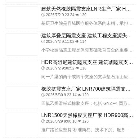
建筑天然橡胶隔震支座LNR生产厂家 HDR型高阻尼隔震橡胶支座厂家 LRB1400隔震支座多少钱
2026/7/2 9:23:24
120
基层卫生院是县域医疗服务体系的末梢，承担着辖区常见病诊疗、预防保健、公共卫生应急、双向转诊等核心职能，灾后恢复重建的卫生院建筑安全，直接关系到灾区群众就医保障、...
建筑厚叠层隔震支座 建筑工程支座源头工厂 建筑隔震支座制造商厂家
2026/7/2 9:11:02
114
小学校园隔震工程是保障基础教育安全的重要民生工程。景洪市第七小学项目通过科学设计、优质选材、精细施工，将隔震技术有效融入小学校园建设，提升了校园建筑抗震安全储备...
HDR高阻尼建筑隔震支座 建筑减隔震支座厂商厂家 隔震阻尼橡胶支座
2026/7/2 9:00:52
118
同一片梁的两个或四个支座的支承垫石顶面应处于同一平面内，避免发生偏压、初始剪切与不均匀受力现象。落梁时，为防止梁与支座发生纵横向滑移，宜用木制三角垫块在梁体两侧...
橡胶抗震支座厂家 LNR700建筑隔震支座源头工厂 LNR橡胶隔震支座1400(II型)厂家
2026/6/30 9:23:14
129
四氟乙烯滑板式橡胶支座：包括 GYZF4 圆形系列、GJZF4 矩形系列，在板式橡胶支座基础上优化设计，通过梁底与支座间的低摩擦滑移实现变位，适配更大位移需求。...
LNR1500天然橡胶支座厂家 HDR900高阻尼橡胶隔震支座厂家电话 防震橡胶支座价格
2026/6/29 9:00:10
126
推广路径应坚持“标准简易、技术下沉、服务到位、普惠安全”的方向。制定适合村镇低层建筑的简易隔震图集与施工指南，通俗易懂、便于落地；加强技术培训与现场指导，帮助本...