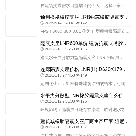
在建筑抗震需求日益增长的今天，选择一家可靠的隔震支座厂家至关重要。衡水双林橡胶制品有限公司以其专注的态度、严格的质量控制、完善的服务体系，成为隔震支座领域的优质...
预制楼梯橡胶支座 LRB铅芯橡胶隔震支座生产厂家 HDR橡胶支座什么价格
2026/6/14 9:40:41
142
FPSII-5000-350-3.81 作为 II 型摩擦摆隔震支座，采用双主滑动摩擦面设计，地震时通过摆式运动消耗地震能量，同时依靠自身结构实现震后复位，残余...
隔震支座LNR600单价 建筑抗震式橡胶隔震支座源头工厂 铅芯支座多少钱
2026/6/13 9:55:50
136
建筑水平力分散力型隔震支座 LNR 的应用，对于提升建筑结构的抗震能力具有重要意义。衡水双林橡胶制品有限公司作为该类产品的源头工厂，凭借成熟的生产工艺、严格的质...
连廊隔震支座价格 LNR(H)-D620X179橡胶隔震支座厂家 铅芯隔震支座LRB源头工厂
2026/6/13 9:44:58
149
定制化生产：针对特殊建筑结构的需求，可调整产品的尺寸、承载力、位移量等参数，提供定制化生产服务，满足个性化工程需求，如大跨度建筑、不规则建筑等的特殊隔震要求。学...
水平力分散型LNR橡胶隔震支座什么价格 建筑摩擦隔震支座生产厂家一套厂家 隔震建筑的隔震支座生产厂家
2026/6/12 9:51:08
126
环境影响：隔震层可能存在潮湿、临时泡水等情况，往往造成支座中的非不锈钢部分锈蚀，进而影响到滑移面改变摩擦系数，造成故障。项目所在区域抗震设防要求明确，住宅建筑人...
建筑减橡胶隔震支座厂商生产厂家 阻尼隔震橡胶支座生产厂家 建筑铅芯橡胶抗震支座
2026/6/12 9:30:50
137
项目建成后，西安国际港务区陆港第五小学成为港务区现代化校园抗震安全的标准工程。先进的隔震技术与衡水双林优质隔震支座相结合，让校区所有建筑抗震能力达到8度设防标准...