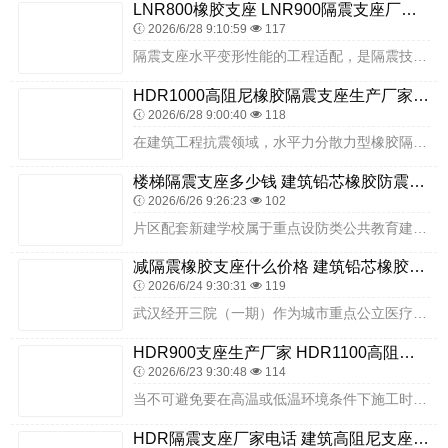
LNR800橡胶支座 LNR900隔震支座厂家 LRB1000铅芯隔震支座厂家电话
2026/6/28 9:10:59
117
隔震支座水平变形性能的工程适配，是隔震技术成功落地的核心环节。以规范为准则、以计算为依据、以试验为支撑，实现性能精准匹配，才能确保隔震体系在地震中有效发挥作用，...
HDR1000高阻尼橡胶隔震支座生产厂家 建筑摩擦摆式隔震支座 LNR橡胶隔震支座600生产厂家
2026/6/28 9:00:40
118
在建筑工程抗震领域，水平力分散力型橡胶隔震支座 LNR 凭借其独特的水平力分散设计与可靠的隔震性能，成为众多建筑工程的重要选择。作为专业的建筑水平力分散力型橡胶...
楼梯隔震支座多少钱 建筑铅芯橡胶防震支座定制生产厂家 建筑减震橡胶支座什么价格
2026/6/26 9:26:23
102
片区配套新建学校属于重点设防类公共教育建筑，是区域教育资源均衡配置的重要载体，服务片区内适龄学生，人员密集、功能完善、辐射范围广，抗震安全直接关系片区教育稳定与...
减隔震橡胶支座什么价格 建筑铅芯橡胶防震支座定制厂家 建筑减隔震支座厂商
2026/6/24 9:30:31
119
武汉经开三院（一期）作为城市重点公立医疗民生项目，全部医疗单体建筑统一选用衡水双林橡胶制品有限公司隔震支座落地标准化基础隔震方案，严格遵循区域医疗建筑抗震隔震相...
HDR900支座生产厂家 HDR1100高阻尼橡胶隔震支座源头工厂 住宅隔震支座
2026/6/23 9:30:48
114
当不可避免要在高温或低温环境条件下施工时，可采用板式橡胶支座预变位技术进行补偿调整，确保支座在不同温度条件下的正常工作状态。生产工艺优化：公司不断优化生产工艺，...
HDR隔震支座厂家电话 建筑高阻尼支座什么价格 隔震高阻尼橡胶支座厂家